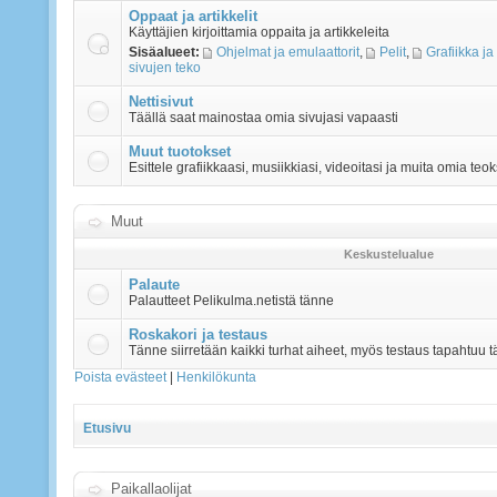
Oppaat ja artikkelit
Käyttäjien kirjoittamia oppaita ja artikkeleita
Sisäalueet:
Ohjelmat ja emulaattorit
,
Pelit
,
Grafiikka ja
sivujen teko
Nettisivut
Täällä saat mainostaa omia sivujasi vapaasti
Muut tuotokset
Esittele grafiikkaasi, musiikkiasi, videoitasi ja muita omia teok
Muut
Keskustelualue
Palaute
Palautteet Pelikulma.netistä tänne
Roskakori ja testaus
Tänne siirretään kaikki turhat aiheet, myös testaus tapahtuu t
Poista evästeet
|
Henkilökunta
Etusivu
Paikallaolijat