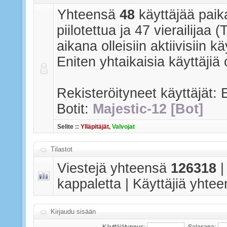
Yhteensä
48
käyttäjää paika
piilotettua ja 47 vierailijaa
aikana olleisiin aktiivisiin käy
Eniten yhtaikaisia käyttäjiä 
Rekisteröityneet käyttäjät: E
Botit:
Majestic-12 [Bot]
Selite ::
Ylläpitäjät
,
Valvojat
Tilastot
Viestejä yhteensä
126318
|
kappaletta | Käyttäjiä yhte
Kirjaudu sisään