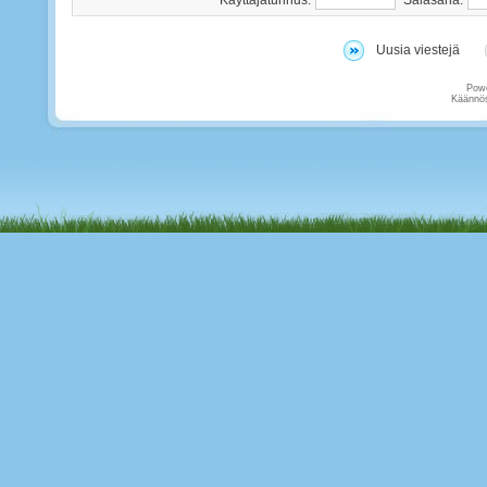
Käyttäjätunnus:
Salasana:
Uusia viestejä
Pow
Käännös