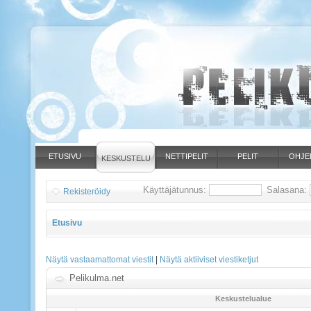
ETUSIVU
NETTIPELIT
PELIT
OHJE
KESKUSTELU
Käyttäjätunnus:
Salasana:
Rekisteröidy
Etusivu
Näytä vastaamattomat viestit
|
Näytä aktiiviset viestiketjut
Pelikulma.net
Keskustelualue