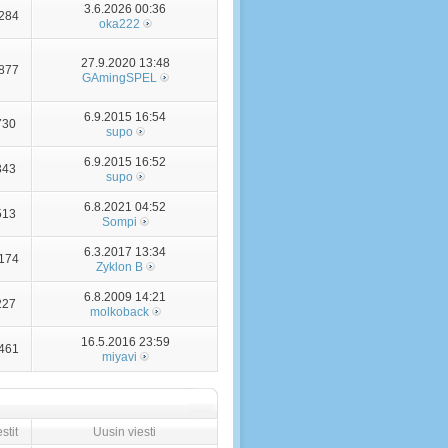
3.6.2026 00:36
284
oka222
27.9.2020 13:48
877
GAmingSPEL
6.9.2015 16:54
730
supo
6.9.2015 16:52
343
supo
6.8.2021 04:52
513
Sompi
6.3.2017 13:34
174
Zyklon B
6.8.2009 14:21
227
molkoback
16.5.2016 23:59
461
miyavi
stit
Uusin viesti