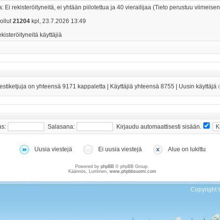
: Ei rekisteröityneitä, ei yhtään piilotettua ja 40 vierailijaa (Tieto perustuu viimeisen
 ollut
21204
kpl, 23.7.2026 13:49
ekisteröityneitä käyttäjiä
iestiketjuja on yhteensä
9171
kappaletta | Käyttäjiä yhteensä
8755
| Uusin käyttäjä
us:
Salasana:
Kirjaudu automaattisesti sisään.
Uusia viestejä
Ei uusia viestejä
Alue on lukittu
Powered by
phpBB
© phpBB Group.
Käännös, Lurttinen,
www.phpbbsuomi.com
Copyright