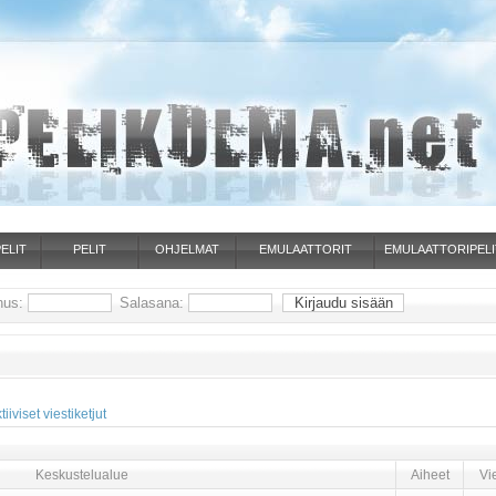
ELIT
PELIT
OHJELMAT
EMULAATTORIT
EMULAATTORIPELI
nus:
Salasana:
iiviset viestiketjut
Keskustelualue
Aiheet
Vie