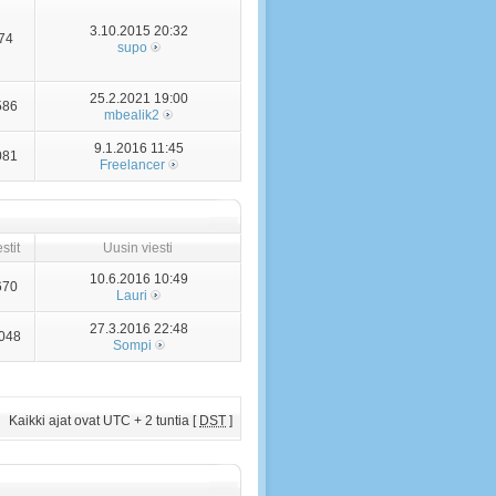
3.10.2015 20:32
74
supo
25.2.2021 19:00
586
mbealik2
9.1.2016 11:45
081
Freelancer
stit
Uusin viesti
10.6.2016 10:49
670
Lauri
27.3.2016 22:48
048
Sompi
Kaikki ajat ovat UTC + 2 tuntia [
DST
]