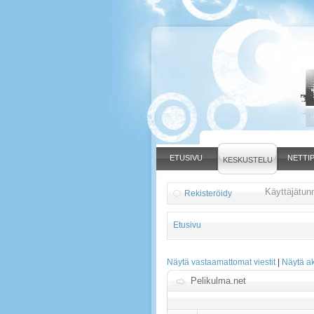
ETUSIVU
NETTIP
KESKUSTELU
Käyttäjätun
Rekisteröidy
Etusivu
Näytä vastaamattomat viestit
|
Näytä akt
Pelikulma.net