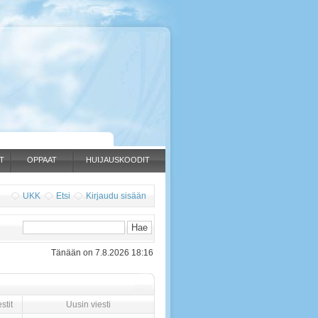
T
OPPAAT
HUIJAUSKOODIT
UKK
Etsi
Kirjaudu sisään
Tänään on 7.8.2026 18:16
stit
Uusin viesti