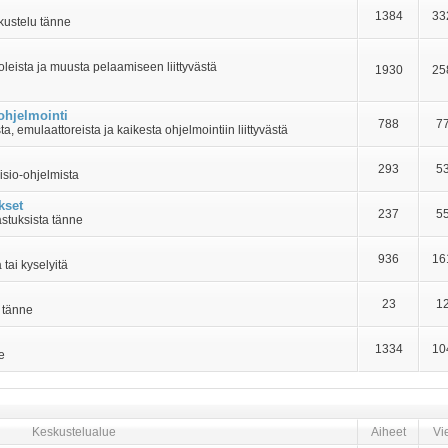
1384
33
kustelu tänne
oleista ja muusta pelaamiseen liittyvästä
1930
25
 ohjelmointi
788
7
a, emulaattoreista ja kaikesta ohjelmointiin liittyvästä
293
5
isio-ohjelmista
kset
237
5
astuksista tänne
936
16
tai kyselyitä
23
1
at tänne
1334
10
e
Keskustelualue
Aiheet
Vie