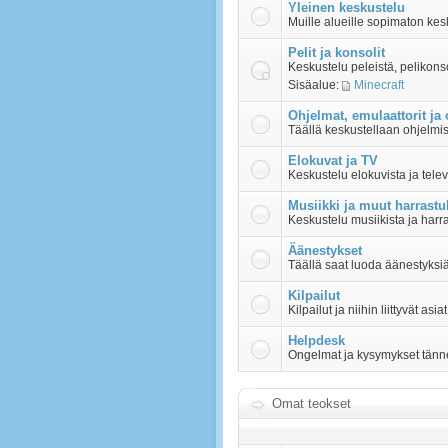
Yleinen keskustelu
Muille alueille sopimaton kes
Pelit ja konsolit
Keskustelu peleistä, pelikons
Sisäalue:
Minecraft
Ohjelmat, emulaattorit ja
Täällä keskustellaan ohjelmist
Elokuvat ja TV
Keskustelu elokuvista ja telev
Musiikki ja muut harrastu
Keskustelu musiikista ja harr
Äänestykset
Täällä saat luoda äänestyksiä 
Kilpailut
Kilpailut ja niihin liittyvät asi
Helpdesk
Ongelmat ja kysymykset tänn
Omat teokset