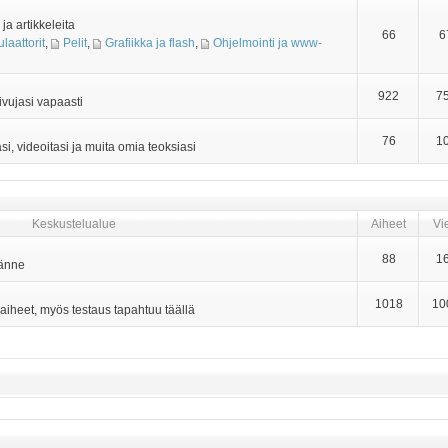
ja artikkeleita
66
6
laattorit
,
Pelit
,
Grafiikka ja flash
,
Ohjelmointi ja www-
922
7
ivujasi vapaasti
76
1
asi, videoitasi ja muita omia teoksiasi
Keskustelualue
Aiheet
Vie
88
1
tänne
1018
10
 aiheet, myös testaus tapahtuu täällä