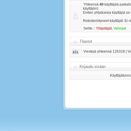
Yhteensä
40
käyttäjää paikalla
käyttäjiin)
Eniten yhtaikaisia käyttäjiä on
Rekisteröityneet käyttäjät: Ei r
Selite ::
Ylläpitäjät
,
Valvojat
Tilastot
Viestejä yhteensä
126318
| V
Kirjaudu sisään
Käyttäjätunn