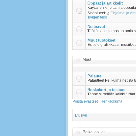
Oppaat ja artikkelit
Käyttäjien kirjoittamia oppaita 
Sisäalueet:
Ohjelmat ja emu
sivujen teko
Nettisivut
Täällä saat mainostaa omia s
Muut tuotokset
Esittele grafiikkaasi, musiikki
Muut
Palaute
Palautteet Pelikulma.netistä 
Roskakori ja testaus
Tänne siirretään kaikki turhat
Poista evästeet
|
Henkilökunta
Etusivu
Paikallaolijat