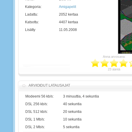
Kategoria:
Amigapelit
Ladattu:
2052 kertaa
Katsottu:
4407 kertaa
Lisätty
11.05.2008
Anna arvosana:
23 ääntä
ARVIOIDUT LATAUSAJAT
Modeemi 56 kb/s:
3 minuuttia, 4 sekuntia
DSL 256 kb/s:
40 sekuntia
DSL 512 kb/s:
20 sekuntia
DSL 1 Mb/s:
10 sekuntia
DSL 2 Mb/s:
5 sekuntia