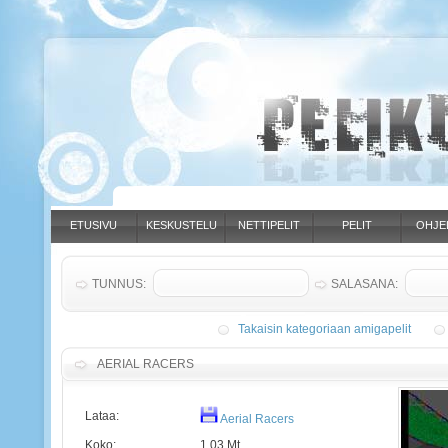
ETUSIVU
KESKUSTELU
NETTIPELIT
PELIT
OHJE
TUNNUS:
SALASANA:
Takaisin kategoriaan amigapelit
AERIAL RACERS
Lataa:
Aerial Racers
Koko:
1.03 Mt