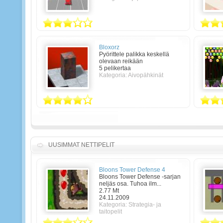
Bloxorz
Pyörittele palikka keskellä
olevaan reikään
5 pelikertaa
Kategoria: Aivopähkinät
UUSIMMAT NETTIPELIT
Bloons Tower Defense 4
Bloons Tower Defense -sarjan
neljäs osa. Tuhoa ilm...
2.77 Mt
24.11.2009
Kategoria:
Strategia- ja
taitopelit