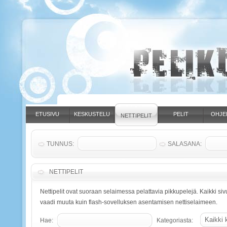
ETUSIVU
KESKUSTELU
PELIT
OHJE
NETTIPELIT
TUNNUS:
SALASANA:
NETTIPELIT
Nettipelit ovat suoraan selaimessa pelattavia pikkupelejä. Kaikki sivus
vaadi muuta kuin flash-sovelluksen asentamisen nettiselaimeen.
Hae:
Kategoriasta: