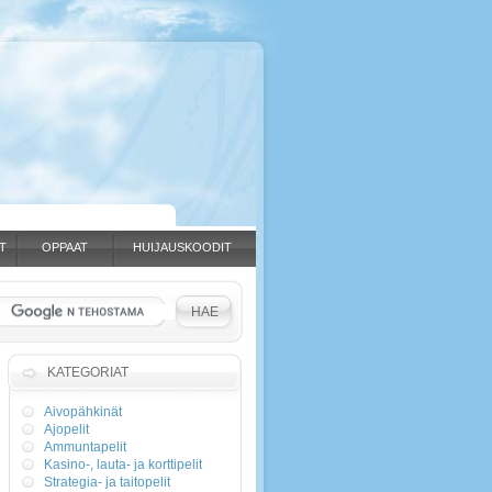
T
OPPAAT
HUIJAUSKOODIT
KATEGORIAT
Aivopähkinät
Ajopelit
Ammuntapelit
Kasino-, lauta- ja korttipelit
Strategia- ja taitopelit