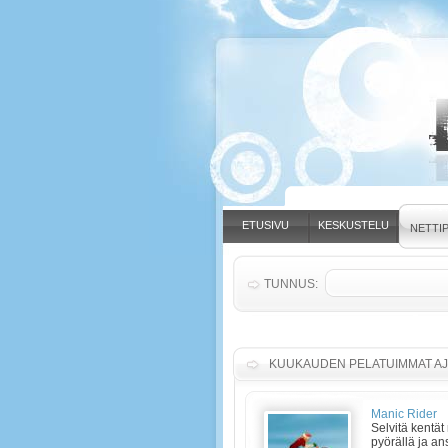
ETUSIVU
KESKUSTELU
NETTIP
TUNNUS:
KUUKAUDEN PELATUIMMAT AJ
Manic Rider
Selvitä kentät
pyörällä ja ans