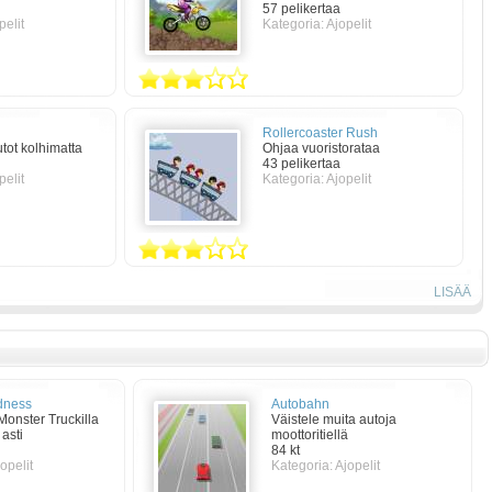
57 pelikertaa
pelit
Kategoria: Ajopelit
Rollercoaster Rush
tot kolhimatta
Ohjaa vuoristorataa
43 pelikertaa
pelit
Kategoria: Ajopelit
LISÄÄ
dness
Autobahn
 Monster Truckilla
Väistele muita autoja
 asti
moottoritiellä
84 kt
opelit
Kategoria:
Ajopelit