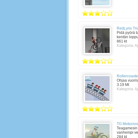
RedLynx Tria
Pidä pyörä 
kentän loppu
861 kt
Kategoria:
Aj
Rollercoast
Ohjaa vuoris
3.19 Mt
Kategoria:
Aj
TG Motocros
Teagamesin 
vanhempi ve
284 kt