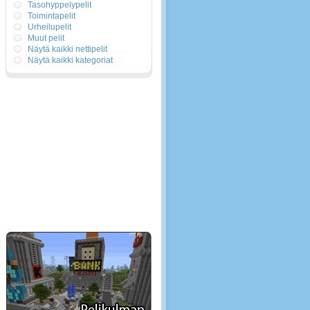
Tasohyppelypelit
Toimintapelit
Urheilupelit
Muut pelit
Näytä kaikki nettipelit
Näytä kaikki kategoriat