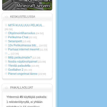
KESKUSTELUSSA
MITÄ KUULUUU PELIKUL...
[00:36]
Ohjelmointiharrastus
[04:52]
Pelikulma-Chat
[02:32]
Selainpelit
[13:48]
10v Pelikulmassa bitc...
[16:02]
Parhaat internet meemit
[11:33]
...
[12:34]
Mitä pelikulmalle?
[12:28]
Nvidia näytönohjaimet
[23:06]
Yleistä palautetta
[10:49]
Godfather 2
[01:10]
Pienet ongelmat tänne
[23:59]
PAIKALLAOLIJAT
Yhteensä
45
käyttäjää paikalla:
1 rekisteröitynyttä, ei yhtään