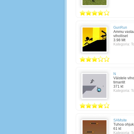
GunRun
Ammu vastaa
viholliset
3.98 Mt
Kategoria:
T
N
Väistele viho
timantit
371 kt
Kategoria:
T
SAMsite
Tuhoa ohjuk
61 kt
Kategoria:
T