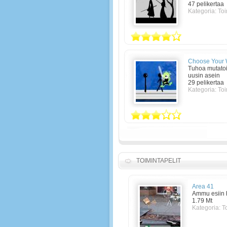
47 pelikertaa
Kategoria: Toi
Choose Your
Tuhoa mutatoi
uusin asein
29 pelikertaa
Kategoria: Toi
TOIMINTAPELIT
Area 41
Ammu esiin h
1.79 Mt
Kategoria:
T