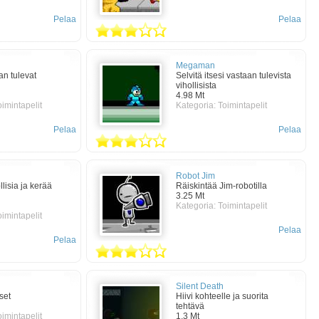
Pelaa
Pelaa
Megaman
n tulevat
Selvitä itsesi vastaan tulevista
vihollisista
4.98 Mt
oimintapelit
Kategoria:
Toimintapelit
Pelaa
Pelaa
Robot Jim
llisia ja kerää
Räiskintää Jim-robotilla
3.25 Mt
Kategoria:
Toimintapelit
oimintapelit
Pelaa
Pelaa
Silent Death
set
Hiivi kohteelle ja suorita
tehtävä
oimintapelit
1.3 Mt