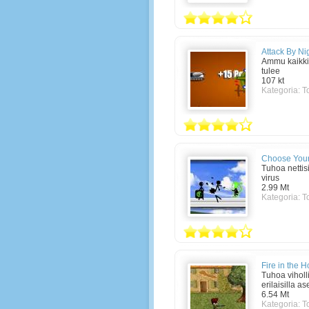
Attack By Ni
Ammu kaikki
tulee
107 kt
Kategoria:
T
Choose You
Tuhoa nettisi
virus
2.99 Mt
Kategoria:
T
Fire in the H
Tuhoa viholl
erilaisilla as
6.54 Mt
Kategoria:
T