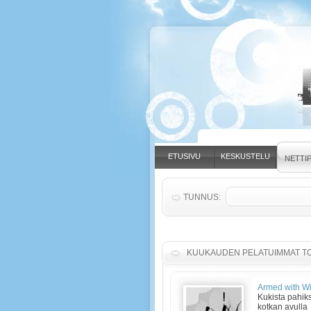
ETUSIVU
KESKUSTELU
NETTIP
TUNNUS:
KUUKAUDEN PELATUIMMAT TO
Armed with W
Kukista pahik
kotkan avulla