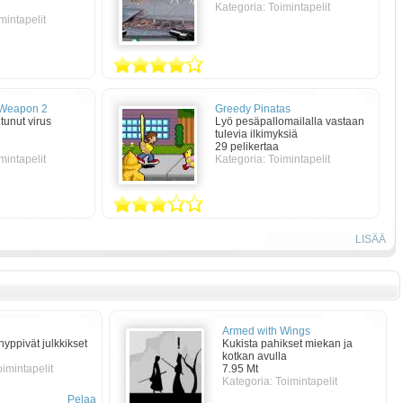
Kategoria: Toimintapelit
mintapelit
 Weapon 2
Greedy Pinatas
tunut virus
Lyö pesäpallomailalla vastaan
tulevia ilkimyksiä
29 pelikertaa
mintapelit
Kategoria: Toimintapelit
LISÄÄ
Armed with Wings
yppivät julkkikset
Kukista pahikset miekan ja
kotkan avulla
oimintapelit
7.95 Mt
Kategoria:
Toimintapelit
Pelaa