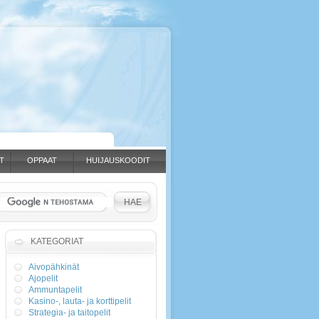
T
OPPAAT
HUIJAUSKOODIT
KATEGORIAT
Aivopähkinät
Ajopelit
Ammuntapelit
Kasino-, lauta- ja korttipelit
Strategia- ja taitopelit