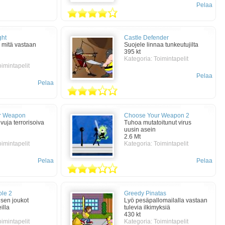
Pelaa
ght
Castle Defender
 mitä vastaan
Suojele linnaa tunkeutujilta
395 kt
Kategoria:
Toimintapelit
oimintapelit
Pelaa
Pelaa
r Weapon
Choose Your Weapon 2
vuja terrorisoiva
Tuhoa mutatoitunut virus
uusin asein
2.6 Mt
oimintapelit
Kategoria:
Toimintapelit
Pelaa
Pelaa
ole 2
Greedy Pinatas
isen joukot
Lyö pesäpallomailalla vastaan
eilla
tulevia ilkimyksiä
430 kt
oimintapelit
Kategoria:
Toimintapelit