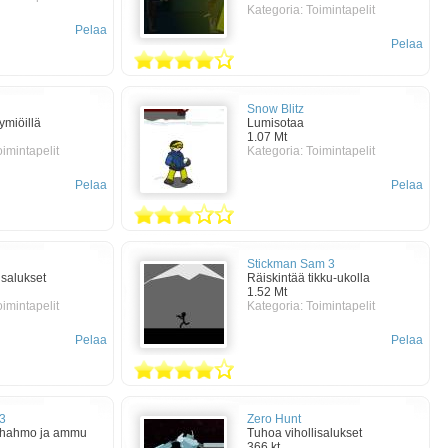
Kategoria:
Toimintapelit
Pelaa
Pelaa
Snow Blitz
ymiöillä
Lumisotaa
1.07 Mt
oimintapelit
Kategoria:
Toimintapelit
Pelaa
Pelaa
Stickman Sam 3
isalukset
Räiskintää tikku-ukolla
1.52 Mt
oimintapelit
Kategoria:
Toimintapelit
Pelaa
Pelaa
 3
Zero Hunt
si hahmo ja ammu
Tuhoa vihollisalukset
366 kt