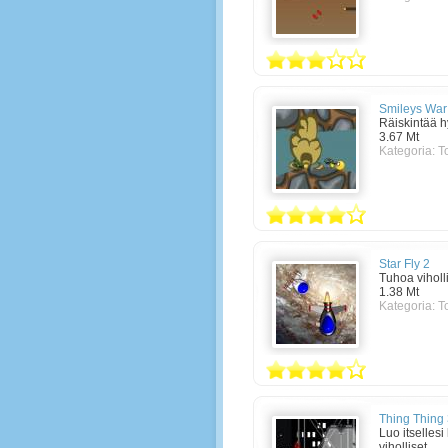
Smileys War
Räiskintää h
3.67 Mt
Kategoria:
T
Star Fly 2
Tuhoa viholl
1.38 Mt
Kategoria:
T
Thing Thing
Luo itselle
viholliset