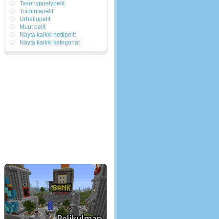
Tasohyppelypelit
Toimintapelit
Urheilupelit
Muut pelit
Näytä kaikki nettipelit
Näytä kaikki kategoriat