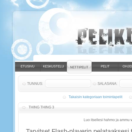
ETUSIVU
KESKUSTELU
PELIT
OHJE
NETTIPELIT
TUNNUS:
SALASANA:
Takaisin kategoriaan toimintapelit
THING THING 3
Luo itsellesi hahmo ja ammu vi
Tarvitset Flash-playerin pelataaksesi t