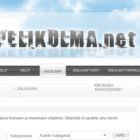
ELIT
PELIT
EMULAATTORIT
EMULAATTORIPELI
OHJELMAT
SALASANA:
REKISTERÖIDY
attavia freeware ja shareware-ohjelmia. Ohjelmat on jaoteltu alla oleviin
Kategoriasta: