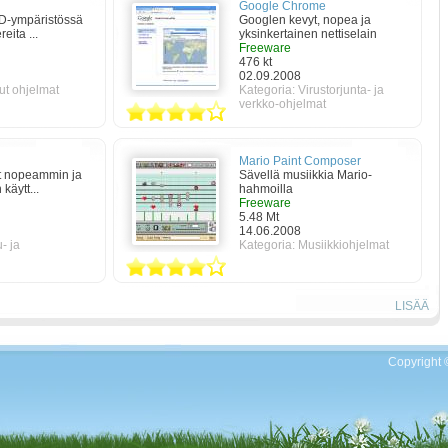
Google Chrome
3D-ympäristössä
Googlen kevyt, nopea ja
eita ...
yksinkertainen nettiselain
Freeware
476 kt
02.09.2008
t ohjelmat
Kategoria:
Virustorjunta- ja
verkko-ohjelmat
Mario Paint Composer
ot nopeammin ja
Sävellä musiikkia Mario-
käytt...
hahmoilla
Freeware
5.48 Mt
14.06.2008
- ja
Kategoria:
Musiikkiohjelmat
LISÄÄ
Copyright