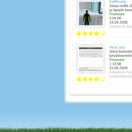
ExitReality
Selaa nettiä 
ja tapaile kaver
Freeware
4.04 Mt
18.09.2008
Kategoria:
Muu
TeraCopy
Siirrä tiedost
turvallisemmin 
Freeware
1.16 Mt
15.08.2008
Kategoria:
Apu
hyötyohjelmat