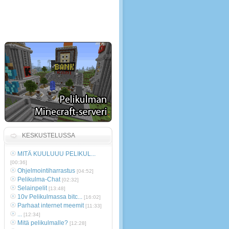
KESKUSTELUSSA
MITÄ KUULUUU PELIKUL...
[00:36]
Ohjelmointiharrastus
[04:52]
Pelikulma-Chat
[02:32]
Selainpelit
[13:48]
10v Pelikulmassa bitc...
[16:02]
Parhaat internet meemit
[11:33]
...
[12:34]
Mitä pelikulmalle?
[12:28]