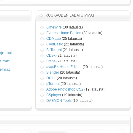
KUUKAUDEN LADATUIMMAT
LimeWire
(30 latausta)
Everest Home Edition
(28 latausta)
t
CDMage
(25 latausta)
CoolBasic
(22 latausta)
BitTorrent
(21 latausta)
ohjelmat
CDex
(21 latausta)
jelmat
Fraps
(21 latausta)
avast! 4 Home Edition
(20 latausta)
jelmat
Blender
(20 latausta)
DC++
(20 latausta)
µTorrent
(20 latausta)
Adobe Photoshop CS2
(19 latausta)
BSplayer
(19 latausta)
DAEMON Tools
(19 latausta)