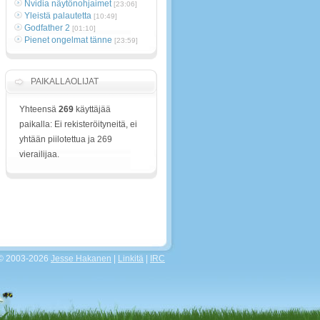
Nvidia näytönohjaimet
[23:06]
Yleistä palautetta
[10:49]
Godfather 2
[01:10]
Pienet ongelmat tänne
[23:59]
PAIKALLAOLIJAT
Yhteensä
269
käyttäjää
paikalla: Ei rekisteröityneitä, ei
yhtään piilotettua ja 269
vierailijaa.
 © 2003-2026
Jesse Hakanen
|
Linkitä
|
IRC