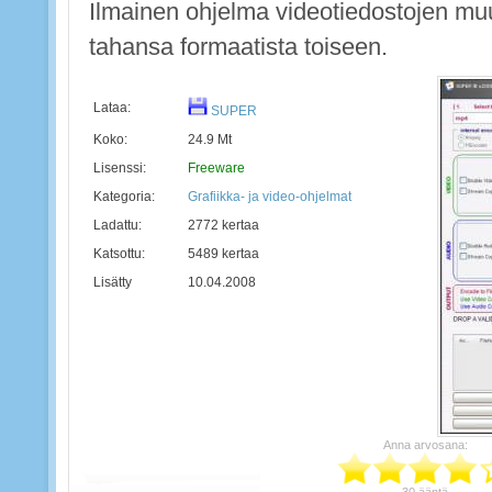
Ilmainen ohjelma videotiedostojen mu
tahansa formaatista toiseen.
Lataa:
SUPER
Koko:
24.9 Mt
Lisenssi:
Freeware
Kategoria:
Grafiikka- ja video-ohjelmat
Ladattu:
2772 kertaa
Katsottu:
5489 kertaa
Lisätty
10.04.2008
Anna arvosana:
30 ääntä