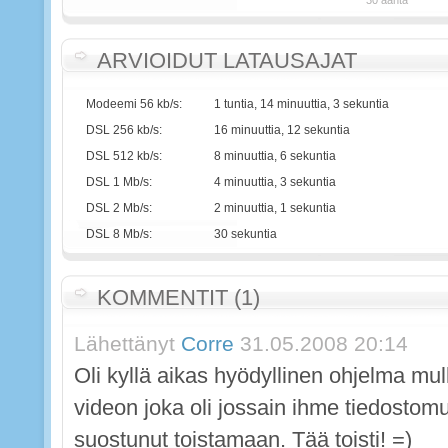
ARVIOIDUT LATAUSAJAT
Modeemi 56 kb/s:
1 tuntia, 14 minuuttia, 3 sekuntia
DSL 256 kb/s:
16 minuuttia, 12 sekuntia
DSL 512 kb/s:
8 minuuttia, 6 sekuntia
DSL 1 Mb/s:
4 minuuttia, 3 sekuntia
DSL 2 Mb/s:
2 minuuttia, 1 sekuntia
DSL 8 Mb/s:
30 sekuntia
KOMMENTIT (1)
Lähettänyt
Corre
31.05.2008 20:14
Oli kyllä aikas hyödyllinen ohjelma mul
videon joka oli jossain ihme tiedostom
suostunut toistamaan. Tää toisti! =)