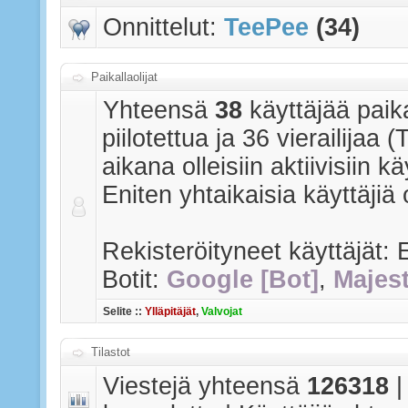
Onnittelut:
TeePee
(34)
Paikallaolijat
Yhteensä
38
käyttäjää paika
piilotettua ja 36 vierailijaa
aikana olleisiin aktiivisiin käy
Eniten yhtaikaisia käyttäjiä 
Rekisteröityneet käyttäjät: E
Botit:
Google [Bot]
,
Majest
Selite ::
Ylläpitäjät
,
Valvojat
Tilastot
Viestejä yhteensä
126318
|