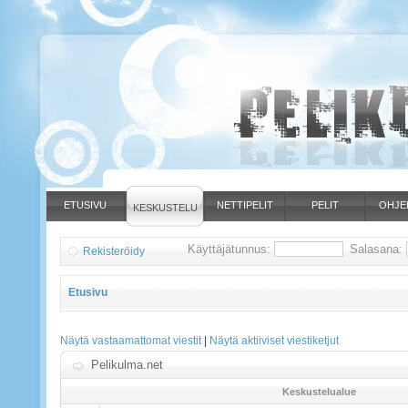
ETUSIVU
NETTIPELIT
PELIT
OHJE
KESKUSTELU
Käyttäjätunnus:
Salasana:
Rekisteröidy
Etusivu
Näytä vastaamattomat viestit
|
Näytä aktiiviset viestiketjut
Pelikulma.net
Keskustelualue