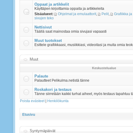
Oppaat ja artikkelit
Käyttäjien kirjoittamia oppaita ja artikkeleita
Sisäalueet:
Ohjelmat ja emulaattorit
,
Pelit
,
Grafiikka ja
sivujen teko
Nettisivut
Täällä saat mainostaa omia sivujasi vapaasti
Muut tuotokset
Esittele grafiikkaasi, musiikkiasi, videoitasi ja muita omia teok
Muut
Keskustelualue
Palaute
Palautteet Pelikulma.netistä tänne
Roskakori ja testaus
Tänne siirretään kaikki turhat aiheet, myös testaus tapahtuu t
Poista evästeet
|
Henkilökunta
Etusivu
Syntymäpäivät