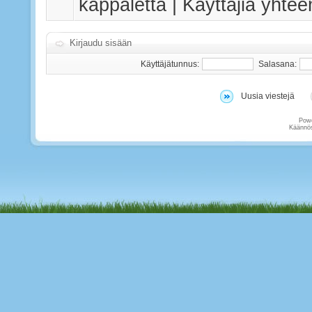
kappaletta | Käyttäjiä yhte
Kirjaudu sisään
Käyttäjätunnus:
Salasana:
Uusia viestejä
Pow
Käännös