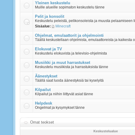
Yleinen keskustelu
Muille alueille sopimaton keskustelu tänne
Pelit ja konsolit
Keskustelu peleistä, pelikonsoleista ja muusta pelaamiseen li
Sisäalue:
Minecraft
Ohjelmat, emulaattorit ja ohjelmointi
Täällä keskustellaan ohjelmista, emulaattoreista ja kaikesta oh
Elokuvat ja TV
Keskustelu elokuvista ja televisio-ohjelmista
Musiikki ja muut harrastukset
Keskustelu musiikista ja harrastuksista tänne
Äänestykset
Täällä saat luoda äänestyksiä tai kyselyitä
Kilpailut
Kilpailut ja niihin liittyvät asiat tänne
Helpdesk
Ongelmat ja kysymykset tänne
Omat teokset
Keskustelualue