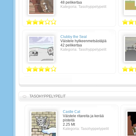
48 pelikertaa
Kategoria: Tasohyppelypelit
Clubby the Seal
Väistele hylkeenmetsästäjiä
42 pelikertaa
Kategoria: Tasohyppelypelit
TASOHYPPELYPELIT
Castle Cat
Väistele ritareita ja kerää
pisteitä
2.25 Mt
Kategoria:
Tasohyppelypelit