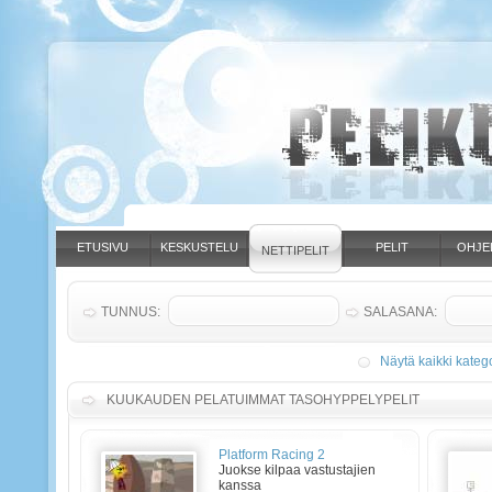
ETUSIVU
KESKUSTELU
PELIT
OHJE
NETTIPELIT
TUNNUS:
SALASANA:
Näytä kaikki katego
KUUKAUDEN PELATUIMMAT TASOHYPPELYPELIT
Platform Racing 2
Juokse kilpaa vastustajien
kanssa