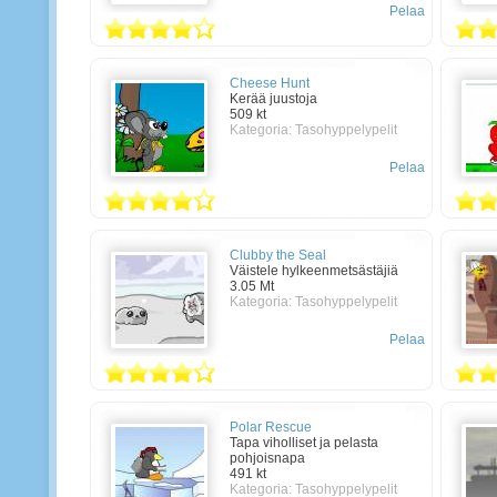
Pelaa
Cheese Hunt
Kerää juustoja
509 kt
Kategoria:
Tasohyppelypelit
Pelaa
Clubby the Seal
Väistele hylkeenmetsästäjiä
3.05 Mt
Kategoria:
Tasohyppelypelit
Pelaa
Polar Rescue
Tapa viholliset ja pelasta
pohjoisnapa
491 kt
Kategoria:
Tasohyppelypelit