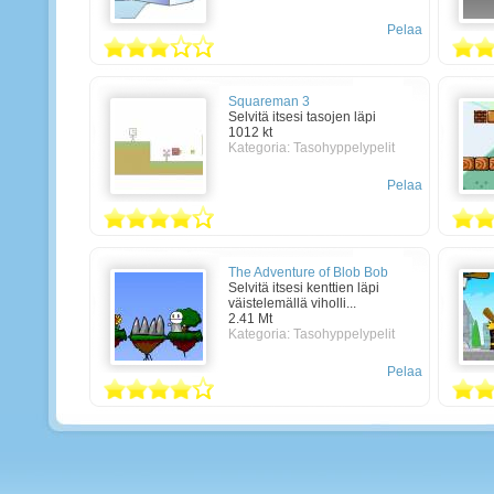
Pelaa
Squareman 3
Selvitä itsesi tasojen läpi
1012 kt
Kategoria:
Tasohyppelypelit
Pelaa
The Adventure of Blob Bob
Selvitä itsesi kenttien läpi
väistelemällä viholli...
2.41 Mt
Kategoria:
Tasohyppelypelit
Pelaa