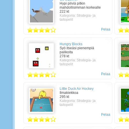
Hypi pilviä pitkin
mahdollisimman korkealle
222 kt
Kategoria:
Strategia- ja
taitopelit
Pelaa
Hungry Blocks
Syö itseäsi pienempiä
palikoita
278 kt
Kategoria:
Strategia- ja
taitopelit
Pelaa
Little Duck Air Hockey
Ilmakiekkoa
295 kt
Kategoria:
Strategia- ja
taitopelit
Pelaa