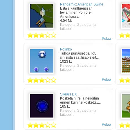
Pandemic: American Swine
Estä sikainfluenssan
leviäminen Pohjois-
Amerikassa...
4.54 Mt
Kategoria:
Strategia- ja
taitopelit
Pelaa
Polinko
Tuhoa punaiset palllot,
sinisistä saat lisäpisteit...
1023 kt
Kategoria:
Strategia- ja
taitopelit
Pelaa
Skears DX
Kosketa hiirellä neliöihin
ennen kuin ne koskettav...
165 kt
Kategoria:
Strategia- ja
taitopelit
Pelaa