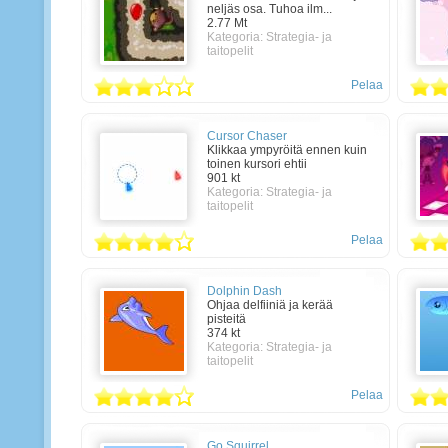
neljäs osa. Tuhoa ilm...
2.77 Mt
Kategoria:
Strategia- ja
taitopelit
Pelaa
Cursor Chaser
Klikkaa ympyröitä ennen kuin
toinen kursori ehtii
901 kt
Kategoria:
Strategia- ja
taitopelit
Pelaa
Dolphin Dash
Ohjaa delfiiniä ja kerää
pisteitä
374 kt
Kategoria:
Strategia- ja
taitopelit
Pelaa
Go Squirrel