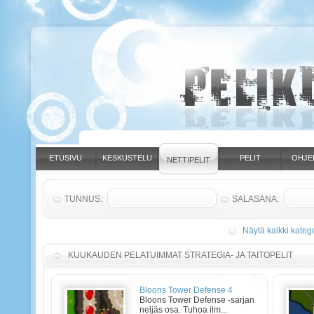
ETUSIVU
KESKUSTELU
PELIT
OHJE
NETTIPELIT
TUNNUS:
SALASANA:
Näytä kaikki katego
KUUKAUDEN PELATUIMMAT STRATEGIA- JA TAITOPELIT
Bloons Tower Defense 4
Bloons Tower Defense -sarjan
neljäs osa. Tuhoa ilm...