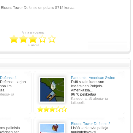
 Bloons Tower Defense on pelattu 5715 kertaa
Anna arvosana:
59 ääntä
 Defense 4
Pandemic: American Swine
Defense -sarjan
Estä sikainfluenssan
hoa ilm...
leviäminen Pohjois-
taa
Amerikassa...
ategia- ja
9676 pelikertaa
Kategoria: Strategia- ja
taitopelit
Bloons Tower Defense 2
ns-palloista
Lisää karkaavia palloja
ärisen sarj...
paukutettavaksi