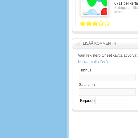
6711 pelikert
Kategoria: Str
taitopelit
LISÄÄ KOMMENTTI
Vain rekisteröityneet käyttäjät voiv
klikkaamalla tästä.
Tunnus:
Salasana: