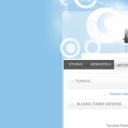
ETUSIVU
KESKUSTELU
NETTIP
TUNNUS:
Takaisin kate
BLOONS TOWER DEFENSE
Tarvitset Flas