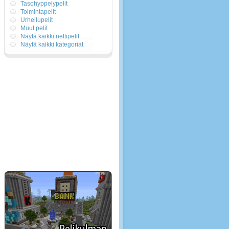
Tasohyppelypelit
Toimintapelit
Urheilupelit
Muut pelit
Näytä kaikki nettipelit
Näytä kaikki kategoriat