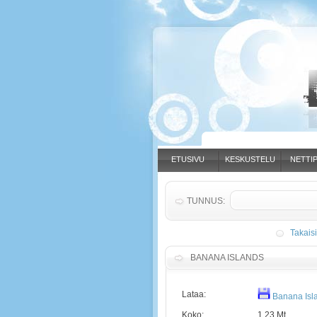
ETUSIVU
KESKUSTELU
NETTIP
TUNNUS:
Takais
BANANA ISLANDS
Lataa:
Banana Isl
Koko:
1.23 Mt