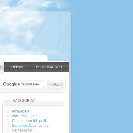
OPPAAT
HUIJAUSKOODIT
T
KATEGORIAT
Amigapelit
Atari 2600 -pelit
Commodore 64 -pelit
Gameboy Advance -pelit
Gameboypelit