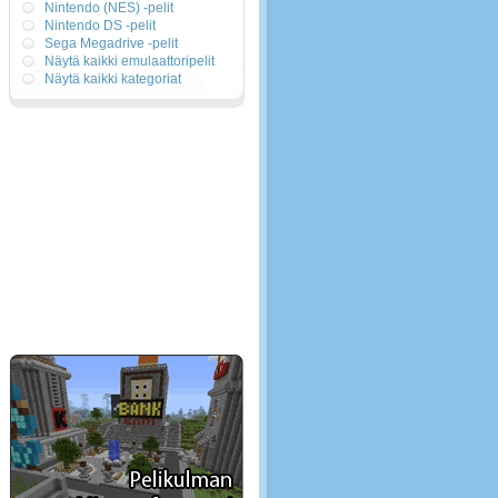
Nintendo (NES) -pelit
Nintendo DS -pelit
Sega Megadrive -pelit
Näytä kaikki emulaattoripelit
Näytä kaikki kategoriat