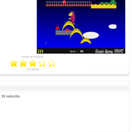
Anna arvosana:
21 ääntä
, 39 sekuntia
a
a
a