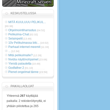
KESKUSTELUSSA
MITÄ KUULUUU PELIKUL...
[00:36]
Ohjelmointiharrastus
[04:52]
Pelikulma-Chat
[02:32]
Selainpelit
[13:48]
10v Pelikulmassa bitc...
[16:02]
Parhaat internet meemit
[11:33]
...
[12:34]
Mitä pelikulmalle?
[12:28]
Nvidia näytönohjaimet
[23:06]
Yleistä palautetta
[10:49]
Godfather 2
[01:10]
Pienet ongelmat tänne
[23:59]
PAIKALLAOLIJAT
Yhteensä
267
käyttäjää
paikalla: 2 rekisteröitynyttä, ei
yhtään piilotettua ja 265