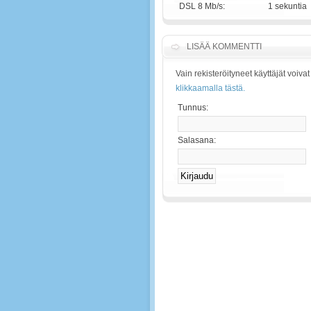
DSL 8 Mb/s:
1 sekuntia
LISÄÄ KOMMENTTI
Vain rekisteröityneet käyttäjät voiv
klikkaamalla tästä.
Tunnus:
Salasana: