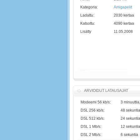
Kategoria:
Amigapelit
Ladattu:
2030 kertaa
Katsottu:
4090 kertaa
Lisätty
11.05.2008
ARVIOIDUT LATAUSAJAT
Modeemi 56 kb/s:
3 minuuttia
DSL 256 kb/s:
48 sekunti
DSL 512 kb/s:
24 sekunti
DSL 1 Mb/s:
12 sekunti
DSL 2 Mb/s:
6 sekuntia