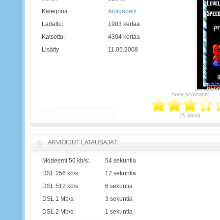
Kategoria:
Amigapelit
Ladattu:
1903 kertaa
Katsottu:
4304 kertaa
Lisätty
11.05.2008
Anna arvosana:
25 ääntä
ARVIOIDUT LATAUSAJAT
Modeemi 56 kb/s:
54 sekuntia
DSL 256 kb/s:
12 sekuntia
DSL 512 kb/s:
6 sekuntia
DSL 1 Mb/s:
3 sekuntia
DSL 2 Mb/s:
1 sekuntia