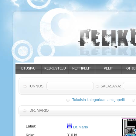
ETUSIVU
KESKUSTELU
NETTIPELIT
PELIT
OHJE
TUNNUS:
SALASANA:
Takaisin kategoriaan amigapelit
DR. MARIO
Lataa:
Dr. Mario
Koko:
310 kt