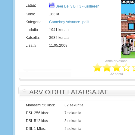
Lataa:
Beer Belly Bill 3 - Grillieren!
Koko:
183 kt
Kategoria:
Gameboy Advance -pelit
Ladattu:
1941 kertaa
Katsottu:
3632 kertaa
Lisätty
11.05.2008
Anna arvosana:
32 ääntä
ARVIOIDUT LATAUSAJAT
Modeemi 56 kb/s:
32 sekuntia
DSL 256 kb/s:
7 sekuntia
DSL 512 kb/s:
3 sekuntia
DSL 1 Mb/s:
2 sekuntia