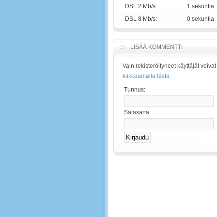
DSL 2 Mb/s:
1 sekuntia
DSL 8 Mb/s:
0 sekuntia
LISÄÄ KOMMENTTI
Vain rekisteröityneet käyttäjät voiv
klikkaamalla tästä.
Tunnus:
Salasana: