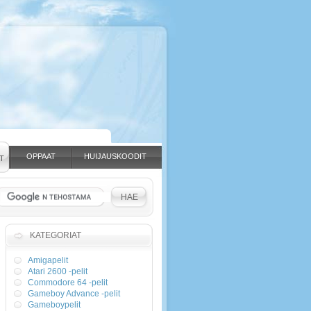
OPPAAT
HUIJAUSKOODIT
T
KATEGORIAT
Amigapelit
Atari 2600 -pelit
Commodore 64 -pelit
Gameboy Advance -pelit
Gameboypelit