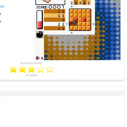
lit
a
a
Anna arvosana:
24 ääntä
a