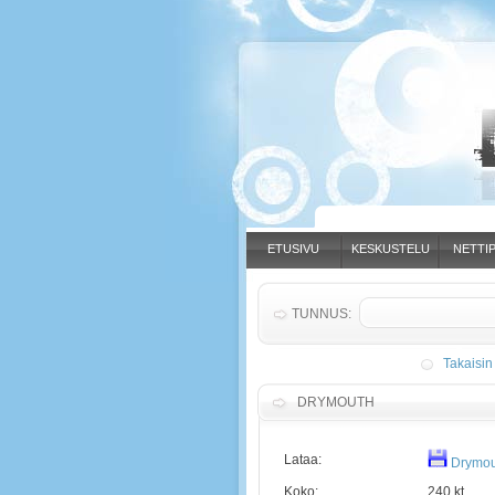
ETUSIVU
KESKUSTELU
NETTIP
TUNNUS:
Takaisin
DRYMOUTH
Lataa:
Drymou
Koko:
240 kt