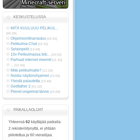
KESKUSTELUSSA
MITÄ KUULUUU PELIKUL...
[00:36]
Ohjelmointiharrastus
[04:52]
Pelikulma-Chat
[02:32]
Selainpelit
[13:48]
10v Pelikulmassa bitc...
[16:02]
Parhaat internet meemit
[11:33]
...
[12:34]
Mitä pelikulmalle?
[12:28]
Nvidia näytönohjaimet
[23:06]
Yleistä palautetta
[10:49]
Godfather 2
[01:10]
Pienet ongelmat tänne
[23:59]
PAIKALLAOLIJAT
Yhteensä
62
käyttäjää paikalla:
2 rekisteröitynyttä, ei yhtään
piilotettua ja 60 vierailijaa.