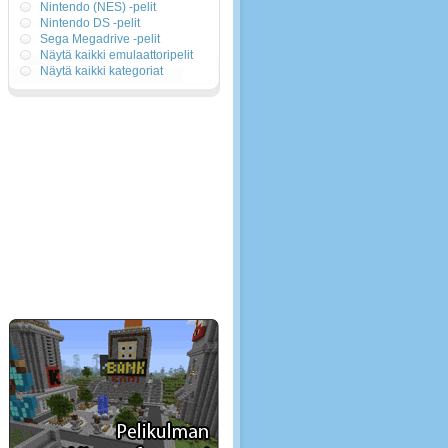
Nintendo (NES) -pelit
Nintendo DS -pelit
Sega Megadrive -pelit
Näytä kaikki emulaattoripelit
Näytä kaikki kategoriat