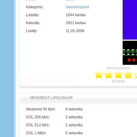
Kategoria:
Gameboypelit
Ladattu:
1644 kertaa
Katsottu:
2921 kertaa
Lisätty
11.05.2008
Anna arvosana:
26 ääntä
ARVIOIDUT LATAUSAJAT
Modeemi 56 kb/s:
9 sekuntia
DSL 256 kb/s:
2 sekuntia
DSL 512 kb/s:
1 sekuntia
DSL 1 Mb/s:
0 sekuntia