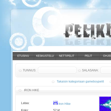
ETUSIVU
KESKUSTELU
NETTIPELIT
PELIT
OHJE
TUNNUS:
SALASANA:
Takaisin kategoriaan gameboypelit
IRON HIKE
Lataa:
Iron Hike
Koko:
52 kt