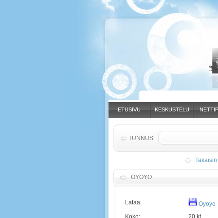
ETUSIVU
KESKUSTELU
NETTIP
TUNNUS:
Takaisin
OYOYO
Lataa:
Oyoyo
Koko:
20 kt