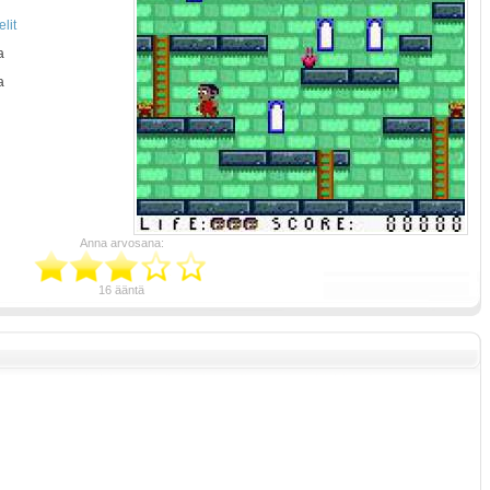
lit
a
a
Anna arvosana:
16 ääntä