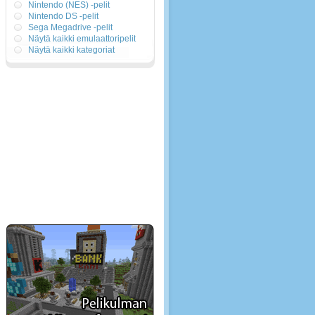
Nintendo (NES) -pelit
Nintendo DS -pelit
Sega Megadrive -pelit
Näytä kaikki emulaattoripelit
Näytä kaikki kategoriat