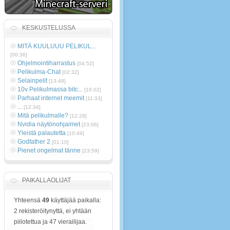
KESKUSTELUSSA
MITÄ KUULUUU PELIKUL...
[00:36]
Ohjelmointiharrastus
[04:52]
Pelikulma-Chat
[02:32]
Selainpelit
[13:48]
10v Pelikulmassa bitc...
[16:02]
Parhaat internet meemit
[11:33]
...
[12:34]
Mitä pelikulmalle?
[12:28]
Nvidia näytönohjaimet
[23:06]
Yleistä palautetta
[10:49]
Godfather 2
[01:10]
Pienet ongelmat tänne
[23:59]
PAIKALLAOLIJAT
Yhteensä
49
käyttäjää paikalla:
2 rekisteröitynyttä, ei yhtään
piilotettua ja 47 vierailijaa.