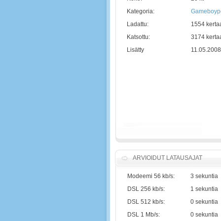
Kategoria:
Gameboype
Ladattu:
1554 kerta
Katsottu:
3174 kerta
Lisätty
11.05.2008
ARVIOIDUT LATAUSAJAT
Modeemi 56 kb/s:
3 sekuntia
DSL 256 kb/s:
1 sekuntia
DSL 512 kb/s:
0 sekuntia
DSL 1 Mb/s:
0 sekuntia