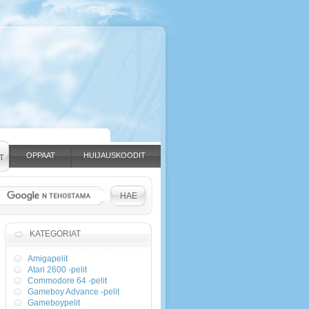
OPPAAT
HUIJAUSKOODIT
T
KATEGORIAT
Amigapelit
Atari 2600 -pelit
Commodore 64 -pelit
Gameboy Advance -pelit
Gameboypelit