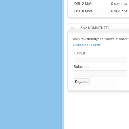
DSL 2 Mb/s:
0 sekuntia
DSL 8 Mb/s:
0 sekuntia
LISÄÄ KOMMENTTI
Vain rekisteröityneet käyttäjät voiv
klikkaamalla tästä.
Tunnus:
Salasana: