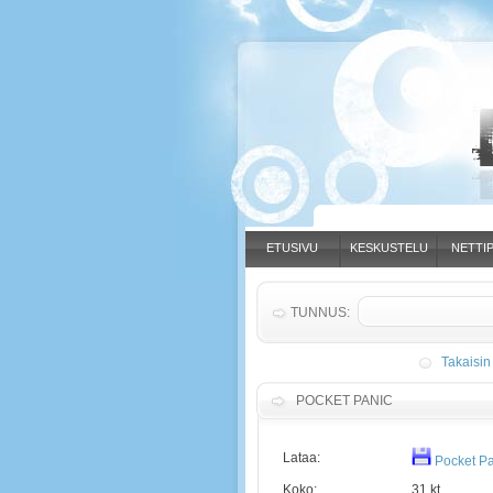
ETUSIVU
KESKUSTELU
NETTIP
TUNNUS:
Takaisin
POCKET PANIC
Lataa:
Pocket Pa
Koko:
31 kt