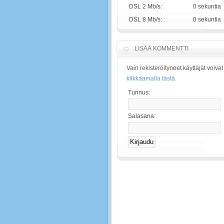
DSL 2 Mb/s:
0 sekuntia
DSL 8 Mb/s:
0 sekuntia
LISÄÄ KOMMENTTI
Vain rekisteröityneet käyttäjät voiv
klikkaamalla tästä.
Tunnus:
Salasana: