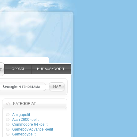
OPPAAT
HUIJAUSKOODIT
T
KATEGORIAT
Amigapelit
Atari 2600 -pelit
Commodore 64 -pelit
Gameboy Advance -pelit
Gameboypelit