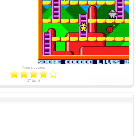
t
Anna arvosana:
27 ääntä