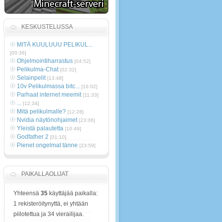
KESKUSTELUSSA
MITÄ KUULUUU PELIKUL...
[00:36]
Ohjelmointiharrastus
[04:52]
Pelikulma-Chat
[02:32]
Selainpelit
[13:48]
10v Pelikulmassa bitc...
[16:02]
Parhaat internet meemit
[11:33]
...
[12:34]
Mitä pelikulmalle?
[12:28]
Nvidia näytönohjaimet
[23:06]
Yleistä palautetta
[10:49]
Godfather 2
[01:10]
Pienet ongelmat tänne
[23:59]
PAIKALLAOLIJAT
Yhteensä
35
käyttäjää paikalla:
1 rekisteröitynyttä, ei yhtään
piilotettua ja 34 vierailijaa.