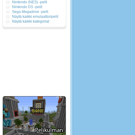
Nintendo (NES) -pelit
Nintendo DS -pelit
Sega Megadrive -pelit
Näytä kaikki emulaattoripelit
Näytä kaikki kategoriat