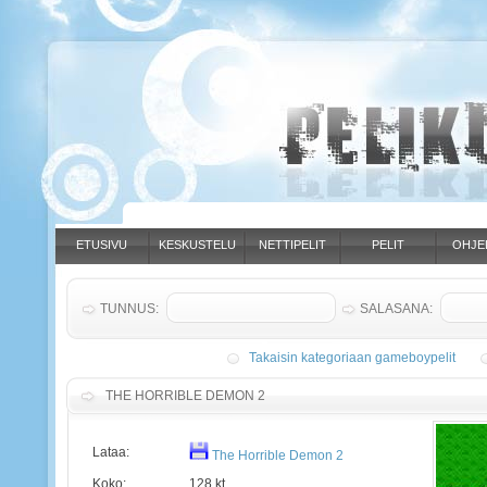
ETUSIVU
KESKUSTELU
NETTIPELIT
PELIT
OHJE
TUNNUS:
SALASANA:
Takaisin kategoriaan gameboypelit
THE HORRIBLE DEMON 2
Lataa:
The Horrible Demon 2
Koko:
128 kt