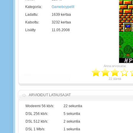
Kategoria:
Gameboypelit
Ladattu:
1639 kertaa
Katsottu:
3232 kertaa
Lisätty
11.05.2008
Anna arvosana:
22 ääntä
ARVIOIDUT LATAUSAJAT
Modeemi 56 kb/s:
22 sekuntia
DSL 256 kb/s:
5 sekuntia
DSL 512 kb/s:
2 sekuntia
DSL 1 Mb/s:
1 sekuntia