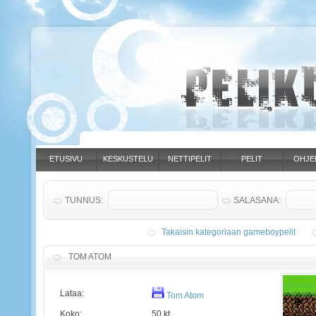
ETUSIVU
KESKUSTELU
NETTIPELIT
PELIT
OHJE
TUNNUS:
SALASANA:
Takaisin kategoriaan gameboypelit
TOM ATOM
Lataa:
Tom Atom
Koko:
50 kt