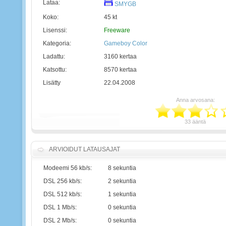
Lataa:
SMYGB
Koko:
45 kt
Lisenssi:
Freeware
Kategoria:
Gameboy Color
Ladattu:
3160 kertaa
Katsottu:
8570 kertaa
Lisätty
22.04.2008
Anna arvosana:
33 ääntä
ARVIOIDUT LATAUSAJAT
Modeemi 56 kb/s:
8 sekuntia
DSL 256 kb/s:
2 sekuntia
DSL 512 kb/s:
1 sekuntia
DSL 1 Mb/s:
0 sekuntia
DSL 2 Mb/s:
0 sekuntia