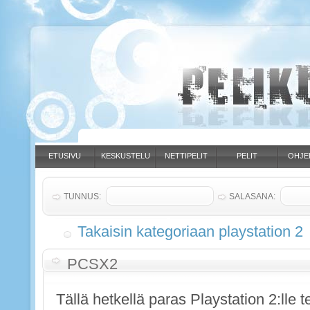
ETUSIVU
KESKUSTELU
NETTIPELIT
PELIT
OHJE
TUNNUS:
SALASANA:
Takaisin kategoriaan playstation 2
PCSX2
Tällä hetkellä paras Playstation 2:lle t