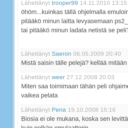
Lähettänyt
trooper99
14.11.2010 13:15
öhöm...kuinkas tällä ohjelmalla emuloint
pitääkö minun laitta levyasemaan ps2_
tai pitääkö minun ladata netistä se peli
Lähettänyt
Saeron
06.05.2009 20:40
Mistä saisin tälle pelejä? kellää mitään 
Lähettänyt
weer
27.12.2008 20:03
Miten saa toimimaan tähän peli ohjaim
vaikea pelata
Lähettänyt
Pena
19.10.2008 15:16
Biosia ei ole mukana, koska sen levittä
kuin pelkän emulaattorin.