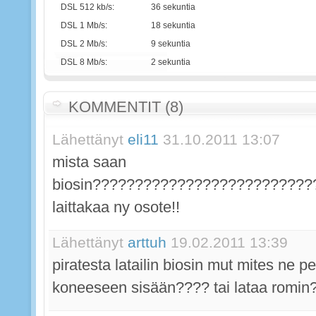
DSL 512 kb/s:
36 sekuntia
DSL 1 Mb/s:
18 sekuntia
DSL 2 Mb/s:
9 sekuntia
DSL 8 Mb/s:
2 sekuntia
KOMMENTIT (8)
Lähettänyt
eli11
31.10.2011 13:07
mista saan
biosin???????????????????????????????
laittakaa ny osote!!
Lähettänyt
arttuh
19.02.2011 13:39
piratesta latailin biosin mut mites ne pe
koneeseen sisään???? tai lataa romin