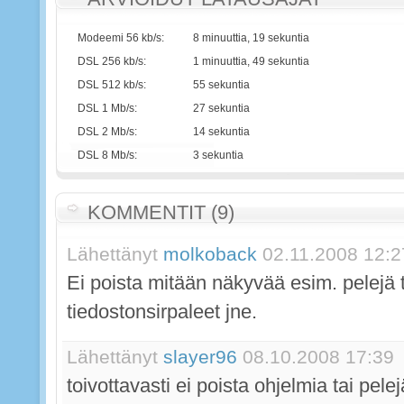
Modeemi 56 kb/s:
8 minuuttia, 19 sekuntia
DSL 256 kb/s:
1 minuuttia, 49 sekuntia
DSL 512 kb/s:
55 sekuntia
DSL 1 Mb/s:
27 sekuntia
DSL 2 Mb/s:
14 sekuntia
DSL 8 Mb/s:
3 sekuntia
KOMMENTIT (9)
Lähettänyt
molkoback
02.11.2008 12:2
Ei poista mitään näkyvää esim. pelejä 
tiedostonsirpaleet jne.
Lähettänyt
slayer96
08.10.2008 17:39
toivottavasti ei poista ohjelmia tai pelej