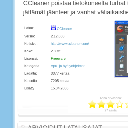
CCleaner poistaa tietokoneelta turhat 
jättämät jäänteet ja vanhat väliaikaisti
Lataa:
CCleaner
Versio:
2.12.660
Kotisivu:
http://www.ccleaner.com/
Koko:
2.8 Mt
Lisenssi:
Freeware
Kategoria:
Apu- ja hyötyohjelmat
Ladattu:
3377 kertaa
Katsottu:
7205 kertaa
Lisätty
15.04.2006
Anna arvosana:
27 ääntä
ARVIOIDUT LATAUSAJAT