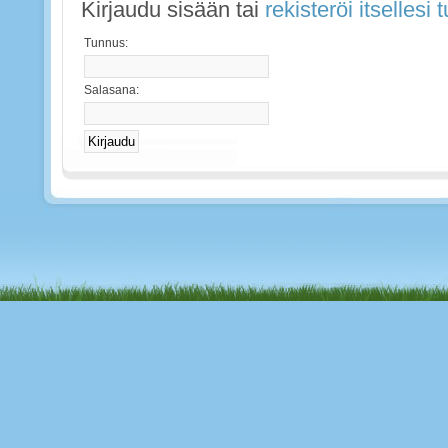
Kirjaudu sisään tai
rekisteröi itsellesi
Tunnus:
Salasana: