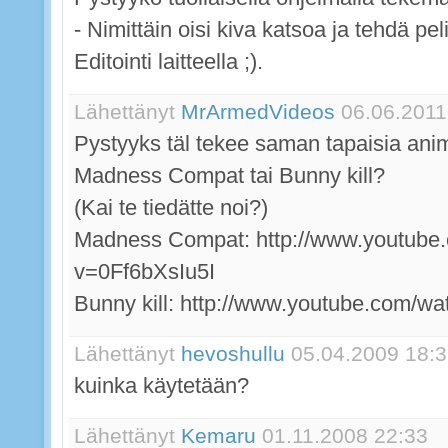
- Nimittäin oisi kiva katsoa ja tehdä pe
Editointi laitteella ;).
Lähettänyt
MrArmedVideos
06.06.2011
Pystyyks täl tekee saman tapaisia anim
Madness Compat tai Bunny kill?
(Kai te tiedätte noi?)
Madness Compat: http://www.youtube
v=0Ff6bXsIu5I
Bunny kill: http://www.youtube.com/w
Lähettänyt
hevoshullu
05.04.2009 18:
kuinka käytetään?
Lähettänyt
Kemaru
01.11.2008 22:33