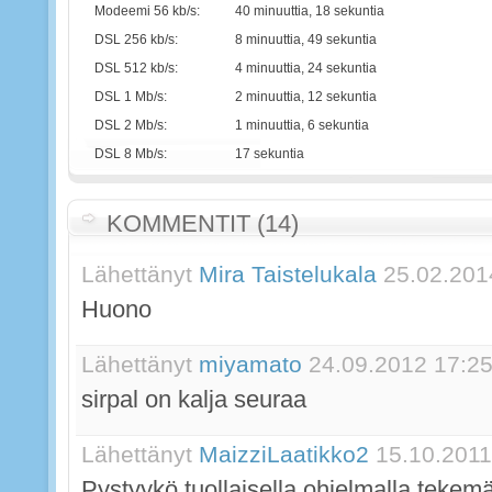
Modeemi 56 kb/s:
40 minuuttia, 18 sekuntia
DSL 256 kb/s:
8 minuuttia, 49 sekuntia
DSL 512 kb/s:
4 minuuttia, 24 sekuntia
DSL 1 Mb/s:
2 minuuttia, 12 sekuntia
DSL 2 Mb/s:
1 minuuttia, 6 sekuntia
DSL 8 Mb/s:
17 sekuntia
KOMMENTIT (14)
Lähettänyt
Mira Taistelukala
25.02.201
Huono
Lähettänyt
miyamato
24.09.2012 17:2
sirpal on kalja seuraa
Lähettänyt
MaizziLaatikko2
15.10.2011
Pystyykö tuollaisella ohjelmalla tekem