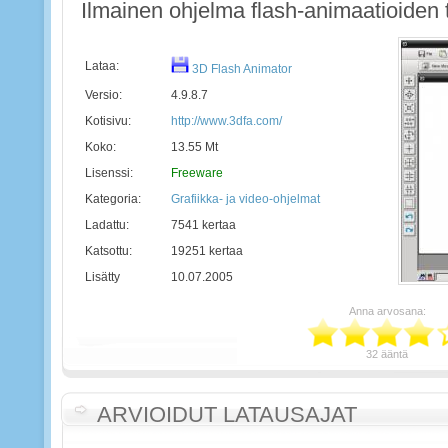
Ilmainen ohjelma flash-animaatioiden
Lataa:
3D Flash Animator
Versio:
4.9.8.7
Kotisivu:
http://www.3dfa.com/
Koko:
13.55 Mt
Lisenssi:
Freeware
Kategoria:
Grafiikka- ja video-ohjelmat
Ladattu:
7541 kertaa
Katsottu:
19251 kertaa
Lisätty
10.07.2005
Anna arvosana:
32 ääntä
ARVIOIDUT LATAUSAJAT