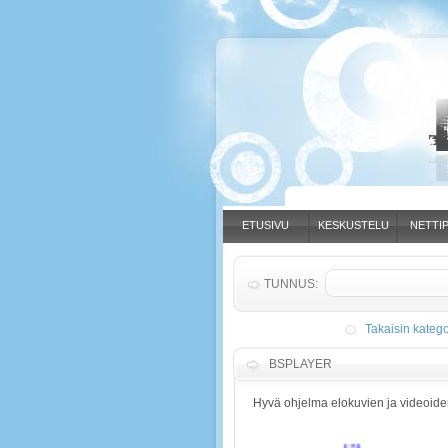
ETUSIVU
KESKUSTELU
NETTIP
TUNNUS:
Takaisin katego
BSPLAYER
Hyvä ohjelma elokuvien ja videoid