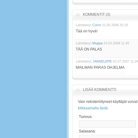
KOMMENTIT (3)
Lähettänyt
Corre
31.05.2008 20:18
Tää on hyvä!
Lähettänyt
Muppa
24.03.2008 11:49
TÄÄ ON PALAS
Lähettänyt
JANNELEPE
02.07.2007 11:2
MAILMAN PARAS OHJELMA
LISÄÄ KOMMENTTI
Vain rekisteröityneet käyttäjät voiv
klikkaamalla tästä.
Tunnus:
Salasana: