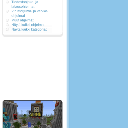
Tiedostonjako- ja
latausohjelmat
Virustorjunta- ja verkko-
ohjelmat
Muut ohjelmat
Näytä kaikki ohjelmat
Näytä kaikki kategoriat