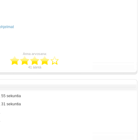
-ohjelmat
Anna arvosana:
41 ääntä
, 55 sekuntia
, 31 sekuntia
a
a