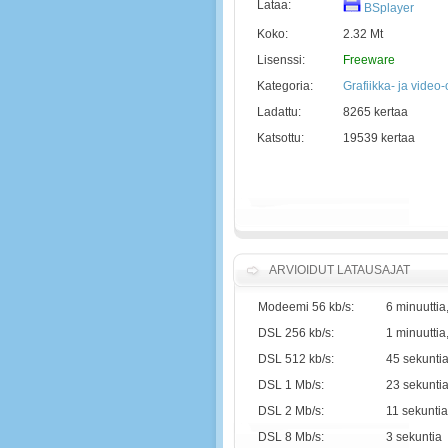
Lataa:
BSplayer
Koko:
2.32 Mt
Lisenssi:
Freeware
Kategoria:
Grafiikka- ja video
Ladattu:
8265 kertaa
Katsottu:
19539 kertaa
ARVIOIDUT LATAUSAJAT
Modeemi 56 kb/s:
6 minuuttia
DSL 256 kb/s:
1 minuuttia
DSL 512 kb/s:
45 sekunti
DSL 1 Mb/s:
23 sekunti
DSL 2 Mb/s:
11 sekuntia
DSL 8 Mb/s:
3 sekuntia