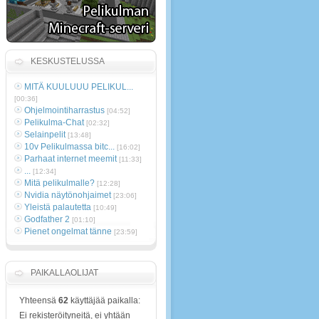
KESKUSTELUSSA
MITÄ KUULUUU PELIKUL...
[00:36]
Ohjelmointiharrastus
[04:52]
Pelikulma-Chat
[02:32]
Selainpelit
[13:48]
10v Pelikulmassa bitc...
[16:02]
Parhaat internet meemit
[11:33]
...
[12:34]
Mitä pelikulmalle?
[12:28]
Nvidia näytönohjaimet
[23:06]
Yleistä palautetta
[10:49]
Godfather 2
[01:10]
Pienet ongelmat tänne
[23:59]
PAIKALLAOLIJAT
Yhteensä
62
käyttäjää paikalla:
Ei rekisteröityneitä, ei yhtään