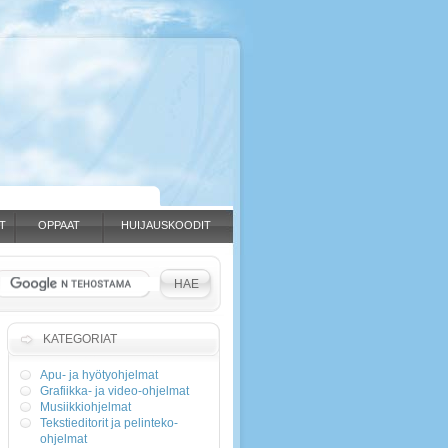
T
OPPAAT
HUIJAUSKOODIT
KATEGORIAT
Apu- ja hyötyohjelmat
Grafiikka- ja video-ohjelmat
Musiikkiohjelmat
Tekstieditorit ja pelinteko-
ohjelmat