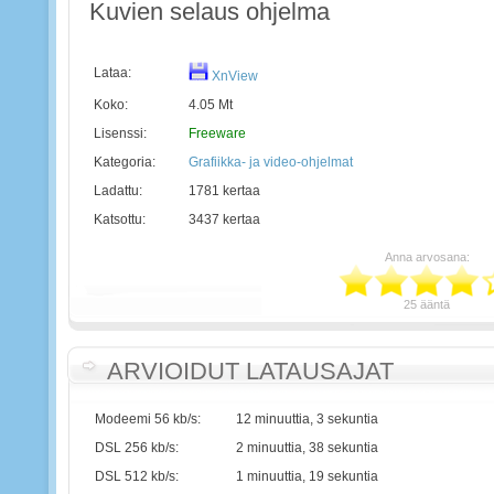
Kuvien selaus ohjelma
Lataa:
XnView
Koko:
4.05 Mt
Lisenssi:
Freeware
Kategoria:
Grafiikka- ja video-ohjelmat
Ladattu:
1781 kertaa
Katsottu:
3437 kertaa
Anna arvosana:
25 ääntä
ARVIOIDUT LATAUSAJAT
Modeemi 56 kb/s:
12 minuuttia, 3 sekuntia
DSL 256 kb/s:
2 minuuttia, 38 sekuntia
DSL 512 kb/s:
1 minuuttia, 19 sekuntia