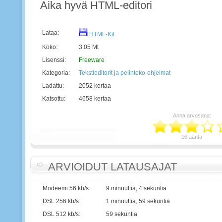
Aika hyvä HTML-editori
Lataa:
HTML-Kit
Koko:
3.05 Mt
Lisenssi:
Freeware
Kategoria:
Tekstieditorit ja pelinteko-ohjelmat
Ladattu:
2052 kertaa
Katsottu:
4658 kertaa
Anna arvosana:
16 ääntä
ARVIOIDUT LATAUSAJAT
Modeemi 56 kb/s:
9 minuuttia, 4 sekuntia
DSL 256 kb/s:
1 minuuttia, 59 sekuntia
DSL 512 kb/s:
59 sekuntia