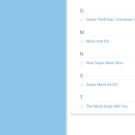
G
Grand Theft Auto: Chinatown
M
Mario Kart DS
N
New Super Mario Bros
S
Super Mario 64 DS
T
The World Ends With You