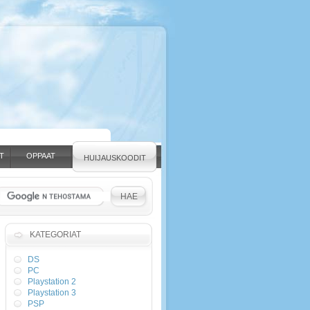
T
OPPAAT
HUIJAUSKOODIT
KATEGORIAT
DS
PC
Playstation 2
Playstation 3
PSP