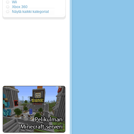
Wii
Xbox 360
Näytä kaikki kategoriat