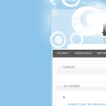
ETUSIVU
KESKUSTELU
NETTIP
TUNNUS:
DS -KOODIT
A
Another Code: Two Memories