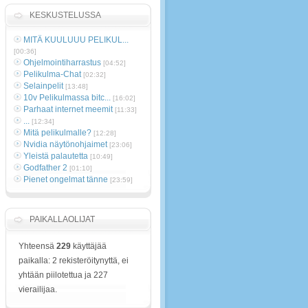
KESKUSTELUSSA
MITÄ KUULUUU PELIKUL...
[00:36]
Ohjelmointiharrastus
[04:52]
Pelikulma-Chat
[02:32]
Selainpelit
[13:48]
10v Pelikulmassa bitc...
[16:02]
Parhaat internet meemit
[11:33]
...
[12:34]
Mitä pelikulmalle?
[12:28]
Nvidia näytönohjaimet
[23:06]
Yleistä palautetta
[10:49]
Godfather 2
[01:10]
Pienet ongelmat tänne
[23:59]
PAIKALLAOLIJAT
Yhteensä
229
käyttäjää
paikalla: 2 rekisteröitynyttä, ei
yhtään piilotettua ja 227
vierailijaa.