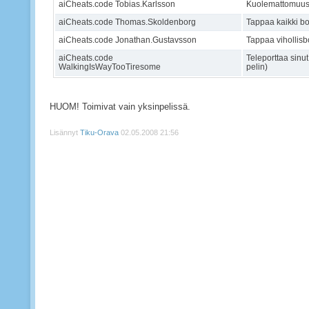
aiCheats.code Tobias.Karlsson
Kuolemattomuu
aiCheats.code Thomas.Skoldenborg
Tappaa kaikki bot
aiCheats.code Jonathan.Gustavsson
Tappaa vihollisbo
aiCheats.code
Teleporttaa sinu
WalkingIsWayTooTiresome
pelin)
HUOM! Toimivat vain yksinpelissä.
Lisännyt
Tiku-Orava
02.05.2008 21:56