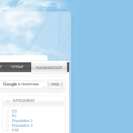
T
OPPAAT
HUIJAUSKOODIT
KATEGORIAT
DS
PC
Playstation 2
Playstation 3
PSP