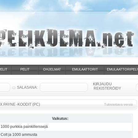
ELIT
PELIT
OHJELMAT
EMULAATTORIT
EMULAATTORIPELI
SALASANA:
REKISTERÖIDY
X PAYNE -KOODIT (PC)
Tulostettava versio
Vaikutus:
1000 purkkia painkillerssejä
Colt ja 1000 ammusta