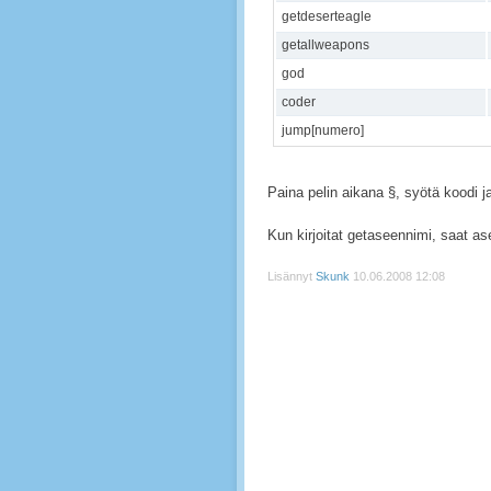
getdeserteagle
getallweapons
god
coder
jump[numero]
Paina pelin aikana §, syötä koodi ja
Kun kirjoitat getaseennimi, saat as
Lisännyt
Skunk
10.06.2008 12:08