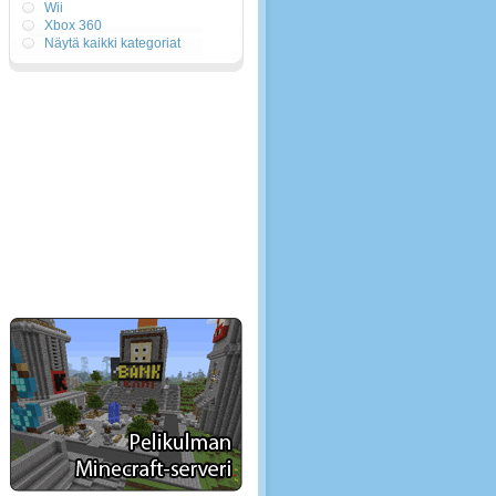
Wii
Xbox 360
Näytä kaikki kategoriat