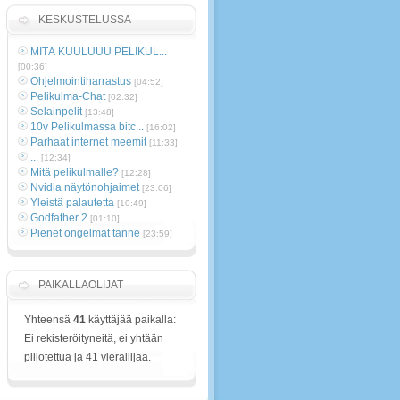
KESKUSTELUSSA
MITÄ KUULUUU PELIKUL...
[00:36]
Ohjelmointiharrastus
[04:52]
Pelikulma-Chat
[02:32]
Selainpelit
[13:48]
10v Pelikulmassa bitc...
[16:02]
Parhaat internet meemit
[11:33]
...
[12:34]
Mitä pelikulmalle?
[12:28]
Nvidia näytönohjaimet
[23:06]
Yleistä palautetta
[10:49]
Godfather 2
[01:10]
Pienet ongelmat tänne
[23:59]
PAIKALLAOLIJAT
Yhteensä
41
käyttäjää paikalla:
Ei rekisteröityneitä, ei yhtään
piilotettua ja 41 vierailijaa.