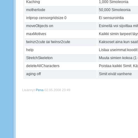
Kaching
1,000 Simoleonia
motherlode
50,000 Simoleonia
intprop censorgridsize 0
Ei sensurointia
moveObjects on
Esineitä voi sijoittaa m
maxMotives
Kaikki simin tarpeet täys
twinzr2cute
tai
twinsr2cute
Kaksoset aina kun saat
help
Listaa useimmat koodit
StretchSkeleton
Muuta simien kokoa (1 
deleteAllCharacters
Poistaa kaikki Simit. K
aging off
Simit eivät vanhene
Lisännyt
Pena
02.05.2008 23:49