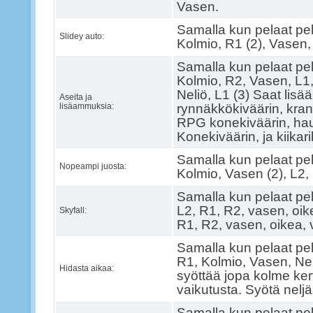
Vasen.
Samalla kun pelaat pel
Slidey auto:
Kolmio, R1 (2), Vasen,
Samalla kun pelaat pel
Kolmio, R2, Vasen, L1,
Neliö, L1 (3) Saat lis
Aseita ja
lisäammuksia:
rynnäkkökiväärin, krana
RPG konekiväärin, ha
Konekiväärin, ja kiikari
Samalla kun pelaat pel
Nopeampi juosta:
Kolmio, Vasen (2), L2, 
Samalla kun pelaat pel
L2, R1, R2, vasen, oik
Skyfall:
R1, R2, vasen, oikea, 
Samalla kun pelaat pel
R1, Kolmio, Vasen, Nel
Hidasta aikaa:
syöttää jopa kolme ker
vaikutusta. Syötä nelj
Samalla kun pelaat pel