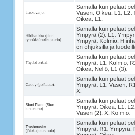
Samalla kun pelaat pel
Vasen, Oikea, L1, L2, 
Laskuvarjo:
Oikea, L1.
Samalla kun pelaat pel
Ympyrä (2), L1, Ympyrä
Hiirihaukka (pieni
rynnäkköhelikopterin):
Ympyrä, Kolmio. Hiirih
on ohjuksilla ja luodeil
Samalla kun pelaat pel
Ympyrä, L1, Kolmio, R2
Täydet enkat:
Oikea, Neliö, L1 (3).
Samalla kun pelaat pel
Ympyrä, L1, Vasen, R1
Caddy (golf auto):
X.
Samalla kun pelaat pel
Stunt Plane (Stun -
Ympyrä, Oikea, L1, L2,
lentokone):
Vasen (2), X, Kolmio.
Samalla kun pelaat pel
Trashmaster
Ympyrä, R1, Ympyrä, R
(jätekuljetus-auto):
Ympyrä, Oikea.