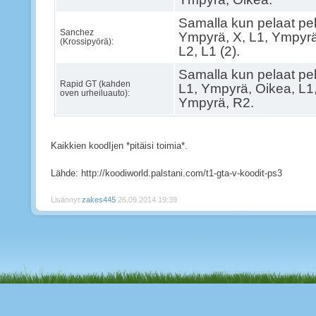
Samalla kun pelaat pel
Sanchez
Ympyrä, X, L1, Ympyrä
(Krossipyörä):
L2, L1 (2).
Samalla kun pelaat pel
Rapid GT (kahden
L1, Ympyrä, Oikea, L1,
oven urheiluauto):
Ympyrä, R2.
Kaikkien koodIjen *pitäisi toimia*.
Lähde: http://koodiworld.palstani.com/t1-gta-v-koodit-ps3
Lisännyt
zakes445
26.09.2014 19:39