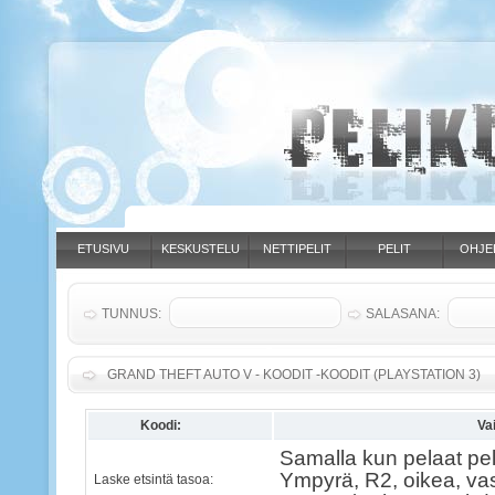
ETUSIVU
KESKUSTELU
NETTIPELIT
PELIT
OHJE
TUNNUS:
SALASANA:
GRAND THEFT AUTO V - KOODIT -KOODIT (PLAYSTATION 3)
Koodi:
Va
Samalla kun pelaat pel
Ympyrä, R2, oikea, vas
Laske etsintä tasoa: