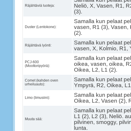
Neliö, X, Vasen, R1, R
Räjähtäviä luoteja:
(3).
Samalla kun pelaat pel
vasen, R1 (3), Vasen, 
Duster (Lentokone):
(2).
Samalla kun pelaat pel
Räjähtävä lyönti:
vasen, X, Kolmio, R1, 
Samalla kun pelaat pel
PCJ-600
oikea, vasen, oikea, R
(Moottoripyörä):
Oikea, L2, L1 (2).
Samalla kun pelaat pel
Comet (kahden oven
urheiluauto):
Ympyrä, R2, Oikea, L1, 
Samalla kun pelaat pel
Limo (limusiini):
Oikea, L2, Vasen (2), 
Samalla kun pelaat pel
L1 (2), L2 (3), Neliö. a
Muuta sää:
pilvinen, smoggy, pilvi
lunta.