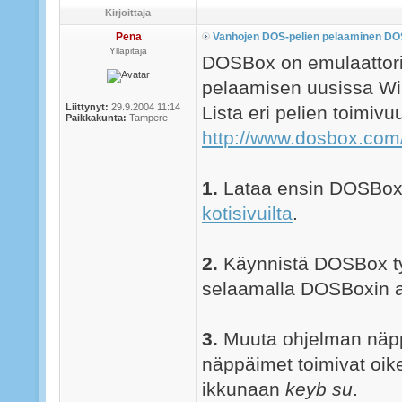
Kirjoittaja
Pena
Vanhojen DOS-pelien pelaaminen DO
Ylläpitäjä
DOSBox on emulaattori
pelaamisen uusissa Wi
Liittynyt:
29.9.2004 11:14
Lista eri pelien toimiv
Paikkakunta:
Tampere
http://www.dosbox.com/
1.
Lataa ensin DOSBox
kotisivuilta
.
2.
Käynnistä DOSBox työ
selaamalla DOSBoxin a
3.
Muuta ohjelman näppä
näppäimet toimivat oike
ikkunaan
keyb su
.