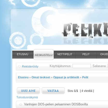
ETUSIVU
NETTIPELIT
PELIT
OHJE
KESKUSTELU
Käyttäjätunnus:
Salasana:
Rekisteröidy
Etusivu
»
Omat teokset
»
Oppaat ja artikkelit
»
Pelit
Sivu
1
/
1
[ 4 viestiä ]
Tulostusnäkymä
Vanhojen DOS-pelien pelaaminen DOSBoxilla