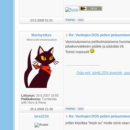
_________________
23.5.2008 01:01
Marioysikax
Re: Vanhojen DOS-pelien pelaaminen
Minecraft-moderaattori
Vannoutuneena pelikulmalaisena huomauta
pikakuvvakkeen päälle ja päästää irti.
Toimii nopeasti
_________________
Osta peli, käytä 20% kuponki, saa
Liittynyt:
29.8.2007 18:55
Paikkakunta:
Turrilandia
with Horo & Rena
25.5.2008 21:30
lare2234
Re: Vanhojen DOS-pelien pelaaminen
yritän kirjottaa "keyb su" mutta siinä vaa