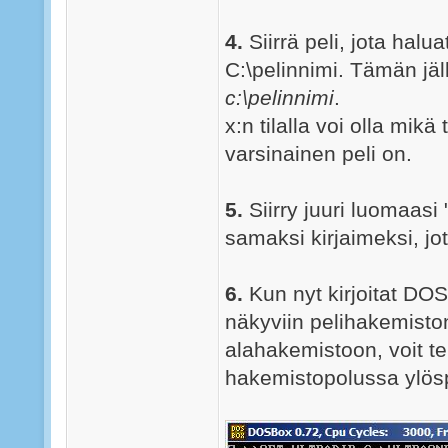
4.
Siirrä peli, jota hal
C:\pelinnimi. Tämän jä
c:\pelinnimi
.
x:n tilalla voi olla mik
varsinainen peli on.
5.
Siirry juuri luomaasi 
samaksi kirjaimeksi, jo
6.
Kun nyt kirjoitat D
näkyviin pelihakemiston 
alahakemistoon, voit te
hakemistopolussa ylösp