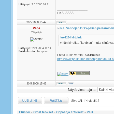
Liittynyt:
7.3.2008 09:21
_________________
EI! ÄLÄÄÄÄ!
30.5.2008 15:42
Pena
Re: Vanhojen DOS-pelien pelaaminen
Ylläpitäjä
lare2234 kirjoitti:
yritän kirjottaa "keyb su" mutta siinä v
Liittynyt:
29.9.2004 11:14
Paikkakunta:
Tampere
Lataa uusin versio DOSBoxista.
http://www.pelikulma.net/ohjelmat/muut-
_________________
30.5.2008 15:45
Näytä viestit ajalta:
Sivu
1
/
1
[ 4 viestiä ]
Etusivu
»
Omat teokset
»
Oppaat ja artikkelit
»
Pelit