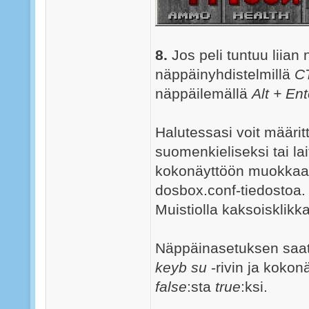
8.
Jos peli tuntuu liian 
näppäinyhdistelmillä
C
näppäilemällä
Alt + Ent
Halutessasi voit määri
suomenkieliseksi tai la
kokonäyttöön muokkaa
dosbox.conf-tiedostoa.
Muistiolla kaksoisklikka
Näppäinasetuksen saat 
keyb su
-rivin ja kokon
false
:sta
true
:ksi.