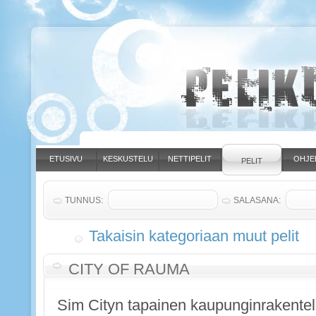
ETUSIVU
KESKUSTELU
NETTIPELIT
OHJE
PELIT
TUNNUS:
SALASANA:
Takaisin kategoriaan muut pelit
CITY OF RAUMA
Sim Cityn tapainen kaupunginrakentel