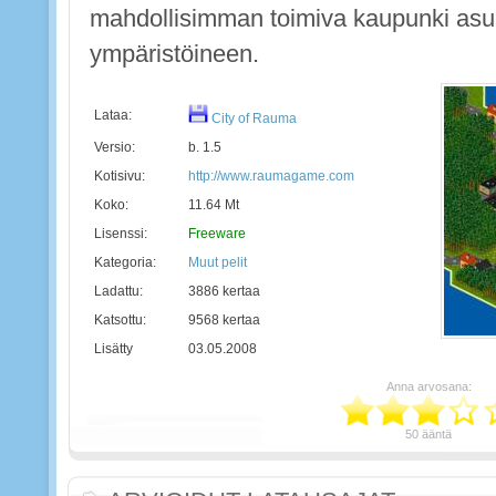
mahdollisimman toimiva kaupunki asu
ympäristöineen.
Lataa:
City of Rauma
Versio:
b. 1.5
Kotisivu:
http://www.raumagame.com
Koko:
11.64 Mt
Lisenssi:
Freeware
Kategoria:
Muut pelit
Ladattu:
3886 kertaa
Katsottu:
9568 kertaa
Lisätty
03.05.2008
Anna arvosana:
50 ääntä