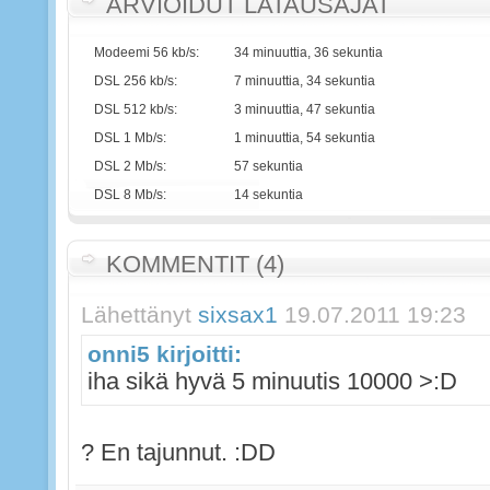
ARVIOIDUT LATAUSAJAT
Modeemi 56 kb/s:
34 minuuttia, 36 sekuntia
DSL 256 kb/s:
7 minuuttia, 34 sekuntia
DSL 512 kb/s:
3 minuuttia, 47 sekuntia
DSL 1 Mb/s:
1 minuuttia, 54 sekuntia
DSL 2 Mb/s:
57 sekuntia
DSL 8 Mb/s:
14 sekuntia
KOMMENTIT (4)
Lähettänyt
sixsax1
19.07.2011 19:23
onni5 kirjoitti:
iha sikä hyvä 5 minuutis 10000 >:D
? En tajunnut. :DD