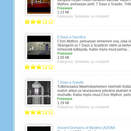
vangiksi neljän muun henkilön kanssa. Katso
Mythos -pelisarjan pelit: 7 Days a Sceptic, Trilb
Freeware
1.23 Mt
Kategoria:
Seikkailu- ja roolipelit
6 Days a Sacrifice
Chzo Mythos -pelisarjan viimeinen osa, joka si
Strangerin ja 7 Days a Scepticin väliin ja ker
nimisestä tutkijasta. Katso myös muut pelisa...
Freeware
2.05 Mt
Kategoria:
Seikkailu- ja roolipelit
7 Days a Sceptic
Tutkimusalus Mephistopheleen miehistö löytä
oudon arkun ja seuraavana päivänä aluksen k
murhattu. Katso myös muut Chzo Mythos -pelisar
Freeware
1.29 Mt
Kategoria:
Seikkailu- ja roolipelit
Ancient Domains of Mystery (ADOM)