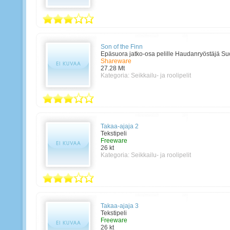
Son of the Finn
Epäsuora jatko-osa pelille Haudanryöstäjä S
Shareware
27.28 Mt
Kategoria:
Seikkailu- ja roolipelit
Takaa-ajaja 2
Tekstipeli
Freeware
26 kt
Kategoria:
Seikkailu- ja roolipelit
Takaa-ajaja 3
Tekstipeli
Freeware
26 kt