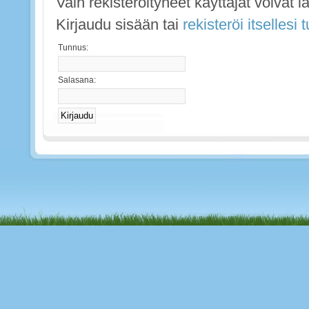
Vain rekisteröityneet käyttäjät voivat 
Kirjaudu sisään tai
rekisteröi itsellesi
Tunnus:
Salasana: