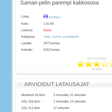
Saman pelin parempi kakkososa
Lataa:
Dx-Ball 2
Koko:
1.91 Mt
Lisenssi:
Demo
Kategoria:
Taito-, pulma- ja matopelit
Ladattu:
2673 kertaa
Katsottu:
6353 kertaa
Anna arvosana:
40 ääntä
ARVIOIDUT LATAUSAJAT
Modeemi 56 kb/s:
5 minuuttia, 41 sekuntia
DSL 256 kb/s:
1 minuuttia, 15 sekuntia
DSL 512 kb/s:
37 sekuntia