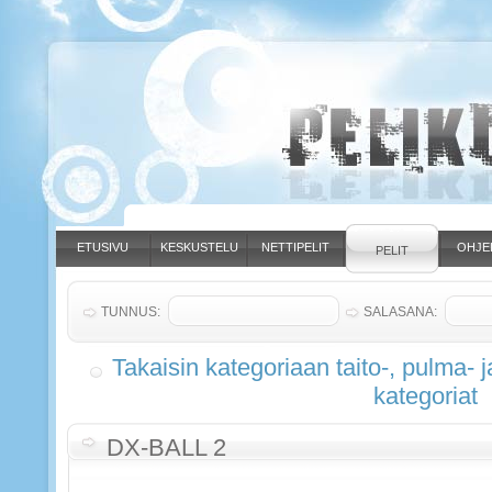
ETUSIVU
KESKUSTELU
NETTIPELIT
OHJE
PELIT
TUNNUS:
SALASANA:
Takaisin kategoriaan taito-, pulma- j
kategoriat
DX-BALL 2