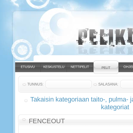
ETUSIVU
KESKUSTELU
NETTIPELIT
OHJE
PELIT
TUNNUS:
SALASANA:
Takaisin kategoriaan taito-, pulma- j
kategoriat
FENCEOUT