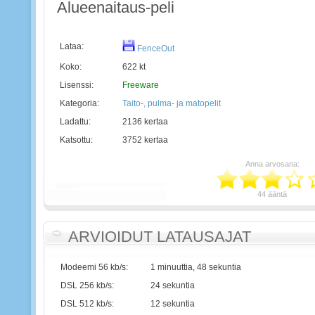
Alueenaitaus-peli
Lataa:
FenceOut
Koko:
622 kt
Lisenssi:
Freeware
Kategoria:
Taito-, pulma- ja matopelit
Ladattu:
2136 kertaa
Katsottu:
3752 kertaa
Anna arvosana:
44 ääntä
ARVIOIDUT LATAUSAJAT
Modeemi 56 kb/s:
1 minuuttia, 48 sekuntia
DSL 256 kb/s:
24 sekuntia
DSL 512 kb/s:
12 sekuntia