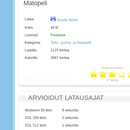
Matopeli
Lataa:
Gravity Worm
Koko:
48 kt
Lisenssi:
Freeware
Kategoria:
Taito-, pulma- ja matopelit
Ladattu:
2125 kertaa
Katsottu:
3887 kertaa
Anna arvosana:
37 ääntä
ARVIOIDUT LATAUSAJAT
Modeemi 56 kb/s:
8 sekuntia
DSL 256 kb/s:
2 sekuntia
DSL 512 kb/s:
1 sekuntia