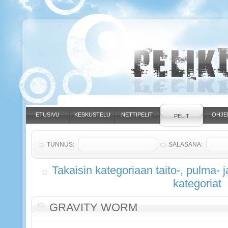
ETUSIVU
KESKUSTELU
NETTIPELIT
OHJE
PELIT
TUNNUS:
SALASANA:
Takaisin kategoriaan taito-, pulma- j
kategoriat
GRAVITY WORM