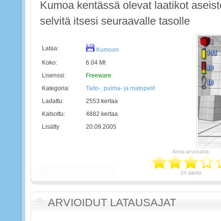
Kumoa kentässä olevat laatikot aseiste
selvitä itsesi seuraavalle tasolle
Lataa:
Kumoon
Koko:
6.04 Mt
Lisenssi:
Freeware
Kategoria:
Taito-, pulma- ja matopelit
Ladattu:
2553 kertaa
Katsottu:
4882 kertaa
Lisätty
20.09.2005
Anna arvosana:
24 ääntä
ARVIOIDUT LATAUSAJAT