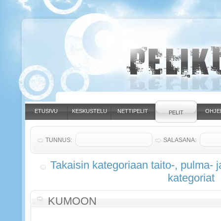
ETUSIVU
KESKUSTELU
NETTIPELIT
OHJE
PELIT
TUNNUS:
SALASANA:
Takaisin kategoriaan taito-, pulma- j
kategoriat
KUMOON