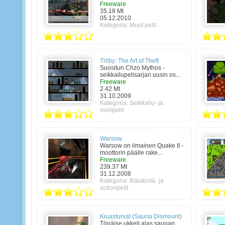
Freeware
35.18 Mt
05.12.2010
Kategoria:
Muut pelit
Trilby: The Art of Theft
Suositun Chzo Mythos -
seikkailupelisarjan uusin os...
Freeware
2.42 Mt
31.10.2009
Kategoria:
Seikkailu- ja
roolipelit
Warsow
Warsow on ilmainen Quake II -
moottorin päälle rake...
Freeware
239.37 Mt
31.12.2008
Kategoria:
Räiskintä- ja
actionpelit
Kiuasturvat (Sauna Dismount)
Tönäise ukkeli alas saunan