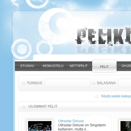
ETUSIVU
KESKUSTELU
NETTIPELIT
OHJE
PELIT
TUNNUS:
SALASANA:
Näytä kaikki katego
UUSIMMAT PELIT
Ultrastar Deluxe
Ultrastar Deluxe on Singstarin
kaltainen, mutta il...