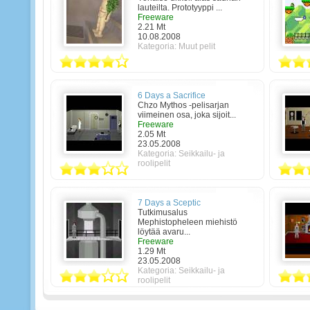
lauteilta. Prototyyppi ...
Freeware
2.21 Mt
10.08.2008
Kategoria:
Muut pelit
6 Days a Sacrifice
Chzo Mythos -pelisarjan
viimeinen osa, joka sijoit...
Freeware
2.05 Mt
23.05.2008
Kategoria:
Seikkailu- ja
roolipelit
7 Days a Sceptic
Tutkimusalus
Mephistopheleen miehistö
löytää avaru...
Freeware
1.29 Mt
23.05.2008
Kategoria:
Seikkailu- ja
roolipelit