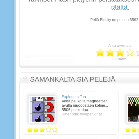
täältä.
Peliä Blocky on pelattu 6592
Anna arvosana:
63 ääntä
SAMANKALTAISIA PELEJÄ
Explode a Ton
Vedä palikoita magneettien
avulla muodostaen kolme...
5506 pelikertaa
Kategoria: Aivopähkinät