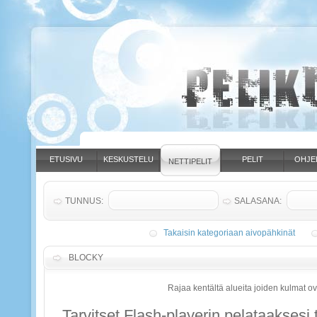
ETUSIVU
KESKUSTELU
PELIT
OHJE
NETTIPELIT
TUNNUS:
SALASANA:
Takaisin kategoriaan aivopähkinät
BLOCKY
Rajaa kentältä alueita joiden kulmat o
Tarvitset Flash-playerin pelataaksesi t