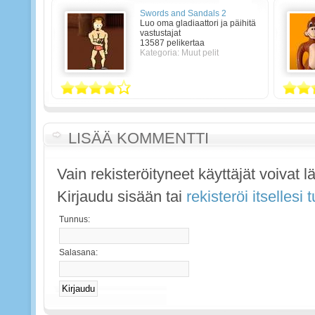
Swords and Sandals 2
Luo oma gladiaattori ja päihitä
vastustajat
13587 pelikertaa
Kategoria: Muut pelit
LISÄÄ KOMMENTTI
Vain rekisteröityneet käyttäjät voivat 
Kirjaudu sisään tai
rekisteröi itsellesi
Tunnus:
Salasana: