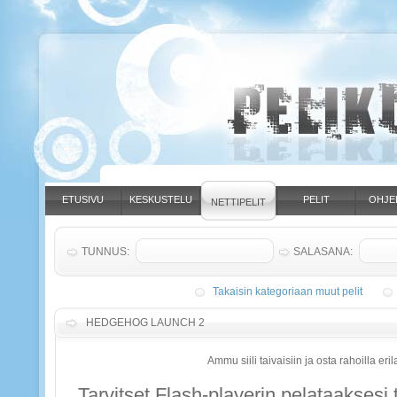
ETUSIVU
KESKUSTELU
PELIT
OHJE
NETTIPELIT
TUNNUS:
SALASANA:
Takaisin kategoriaan muut pelit
HEDGEHOG LAUNCH 2
Ammu siili taivaisiin ja osta rahoilla eri
Tarvitset Flash-playerin pelataaksesi t