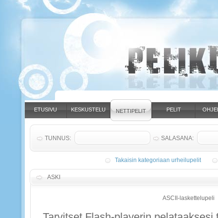
ETUSIVU
KESKUSTELU
PELIT
OHJE
NETTIPELIT
TUNNUS:
SALASANA:
Takaisin kategoriaan urheilupelit
ASKI
ASCII-laskettelupeli
Tarvitset Flash-playerin pelataaksesi t