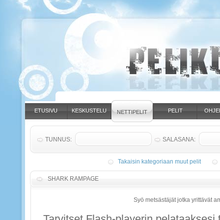
ETUSIVU
KESKUSTELU
PELIT
OHJE
NETTIPELIT
TUNNUS:
SALASANA:
Takaisin kategoriaan muut pelit
SHARK RAMPAGE
Syö metsästäjät jotka yrittävät 
Tarvitset Flash-playerin pelataaksesi t