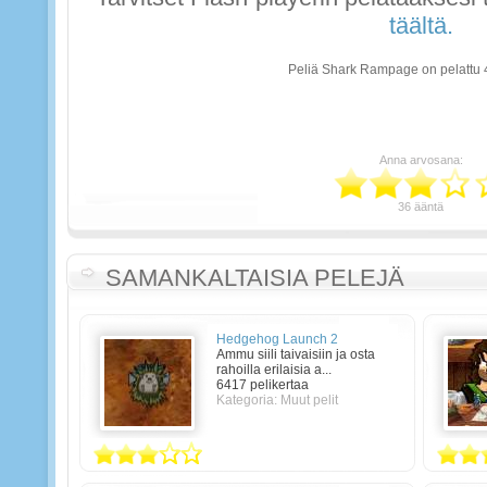
täältä.
Peliä Shark Rampage on pelattu 
Anna arvosana:
36 ääntä
SAMANKALTAISIA PELEJÄ
Hedgehog Launch 2
Ammu siili taivaisiin ja osta
rahoilla erilaisia a...
6417 pelikertaa
Kategoria: Muut pelit