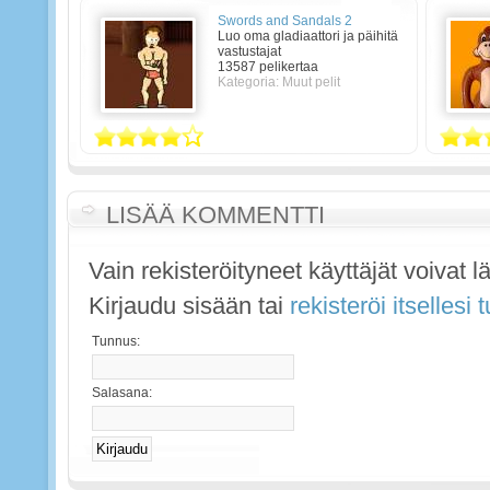
Swords and Sandals 2
Luo oma gladiaattori ja päihitä
vastustajat
13587 pelikertaa
Kategoria: Muut pelit
LISÄÄ KOMMENTTI
Vain rekisteröityneet käyttäjät voivat 
Kirjaudu sisään tai
rekisteröi itsellesi
Tunnus:
Salasana: