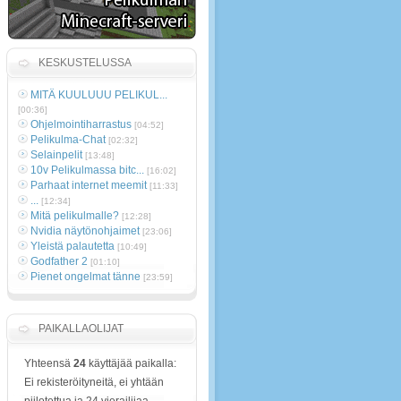
KESKUSTELUSSA
MITÄ KUULUUU PELIKUL...
[00:36]
Ohjelmointiharrastus
[04:52]
Pelikulma-Chat
[02:32]
Selainpelit
[13:48]
10v Pelikulmassa bitc...
[16:02]
Parhaat internet meemit
[11:33]
...
[12:34]
Mitä pelikulmalle?
[12:28]
Nvidia näytönohjaimet
[23:06]
Yleistä palautetta
[10:49]
Godfather 2
[01:10]
Pienet ongelmat tänne
[23:59]
PAIKALLAOLIJAT
Yhteensä
24
käyttäjää paikalla:
Ei rekisteröityneitä, ei yhtään