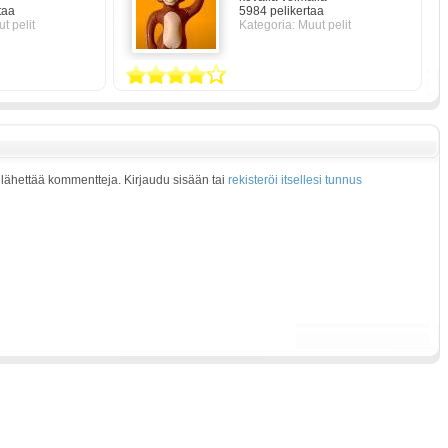
taa
5984 pelikertaa
t pelit
Kategoria: Muut pelit
at lähettää kommentteja. Kirjaudu sisään tai
rekisteröi itsellesi tunnus