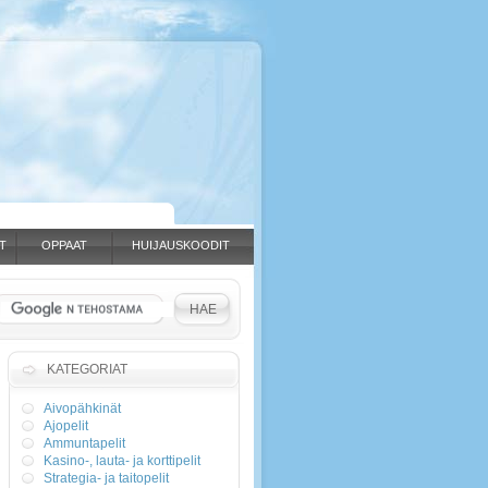
T
OPPAAT
HUIJAUSKOODIT
KATEGORIAT
Aivopähkinät
Ajopelit
Ammuntapelit
Kasino-, lauta- ja korttipelit
Strategia- ja taitopelit